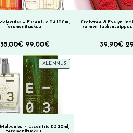
l
,
i
5
i
0
:
0
:
0
:
3
€
Molecules – Escentric 04 100ml,
Crabtree & Evelyn Ind
1
€
4
.
feromonituoksu
kolmen tuoksusaippua
3
.
,
5
,
7
Alkuperäinen
Nykyinen
A
135,00
€
99,00
€
39,90
€
2
,
0
0
hinta
hinta
hi
€
0
.
TUOTE
ALENNUS
oli:
on:
oli
€
.
SA
ALENNUKSESSA
.
135,00€.
99,00€.
39
 Molecules – Escentric 03 30ml,
feromonituoksu