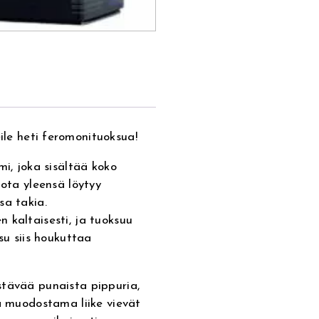
 heti feromonituoksua!
mi, joka sisältää koko
jota yleensä löytyy
sa takia.
 kaltaisesti, ja tuoksuu
su siis houkuttaa
stävää punaista pippuria,
sä muodostama liike vievät