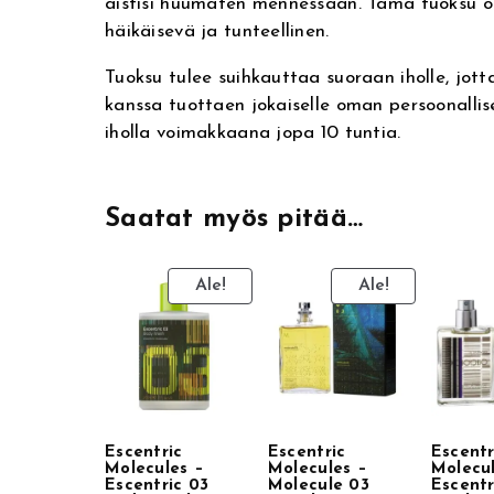
aistisi huumaten mennessään. Tämä tuoksu o
t
häikäisevä ja tunteellinen.
e
r
Tuoksu tulee suihkauttaa suoraan iholle, jott
n
kanssa tuottaen jokaiselle oman persoonallis
iholla voimakkaana jopa 10 tuntia.
a
t
i
Saatat myös pitää…
v
e
:
Ale!
Ale!
Escentric
Escentric
Escentr
Molecules –
Molecules –
Molecu
Escentric 03
Molecule 03
Escentr