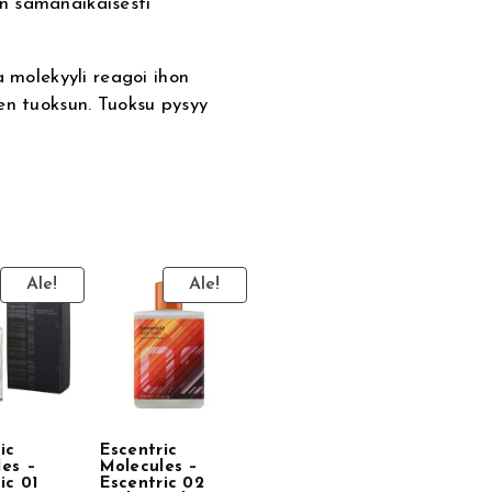
n samanaikaisesti
a molekyyli reagoi ihon
en tuoksun. Tuoksu pysyy
Ale!
Ale!
ic
Escentric
les –
Molecules –
ic 01
Escentric 02