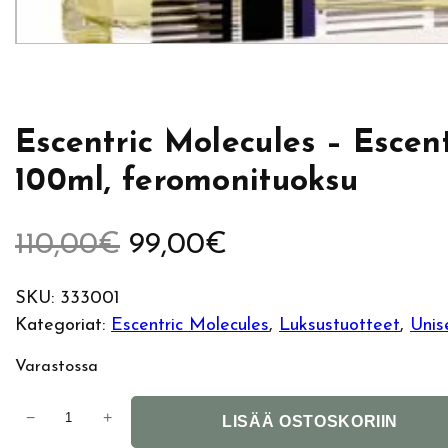
Escentric Molecules – Escent
100ml, feromonituoksu
A
N
110,00
€
99,00
€
l
y
SKU:
333001
Kategoriat:
Escentric Molecules
, 
Luksustuotteet
, 
Unis
k
k
Varastossa
u
y
E
−
+
p
i
LISÄÄ OSTOSKORIIN
s