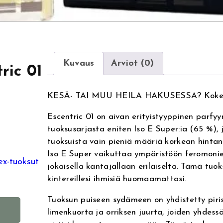
Kuvaus
Arviot (0)
ric 01
KESÄ- TAI MUU HEILA HAKUSESSA? Kokeile
Escentric 01 on aivan erityistyyppinen parfyy
tuoksusarjasta eniten Iso E Super:ia (65 %), 
tuoksuista vain pieniä määriä korkean hintan
Iso E Super vaikuttaa ympäristöön feromonien
ex-tuoksut
jokaisella kantajallaan erilaiselta. Tämä tuok
kintereillesi ihmisiä huomaamattasi.
Tuoksun puiseen sydämeen on yhdistetty piri
A
limenkuorta ja orriksen juurta, joiden yhdes
l