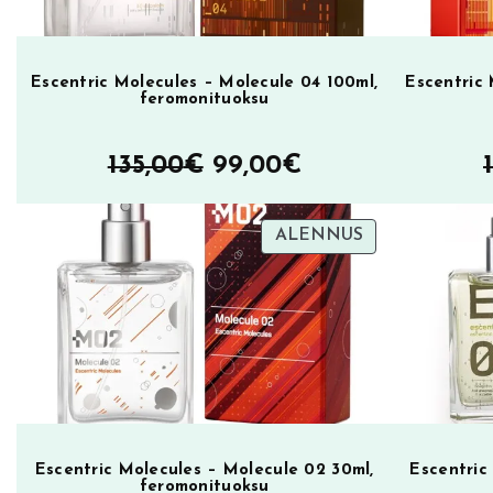
,
0
f
e
0
Escentric Molecules – Molecule 04 100ml,
Escentric 
r
feromonituoksu
€
o
m
Alkuperäinen
Nykyinen
135,00
€
99,00
€
.
o
hinta
hinta
n
TUOTE
ALENNUS
oli:
on:
i
ALENNUKSES
t
135,00€.
99,00€.
u
o
k
s
u
m
Escentric Molecules – Molecule 02 30ml,
Escentric
ä
feromonituoksu