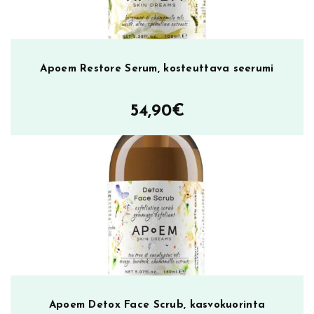
Apoem Restore Serum, kosteuttava seerumi
54,90
€
Apoem Detox Face Scrub, kasvokuorinta