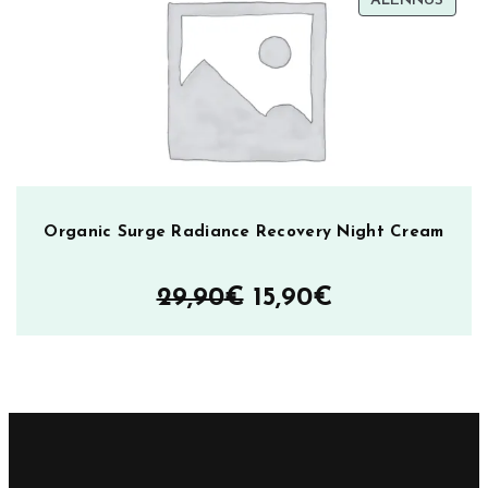
ALENNUS
ALEN
Organic Surge Radiance Recovery Night Cream
Alkuperäinen
Nykyinen
29,90
€
15,90
€
hinta
hinta
oli:
on:
29,90€.
15,90€.