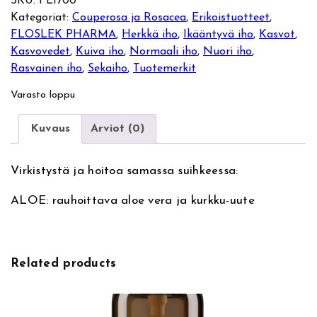
SKU:
FL1700
Kategoriat:
Couperosa ja Rosacea
, 
Erikoistuotteet
, 
FLOSLEK PHARMA
, 
Herkkä iho
, 
Ikääntyvä iho
, 
Kasvot
, 
Kasvovedet
, 
Kuiva iho
, 
Normaali iho
, 
Nuori iho
, 
Rasvainen iho
, 
Sekaiho
, 
Tuotemerkit
Varasto loppu
Kuvaus
Arviot (0)
Virkistystä ja hoitoa samassa suihkeessa:
ALOE: rauhoittava aloe vera ja kurkku-uute
Related products