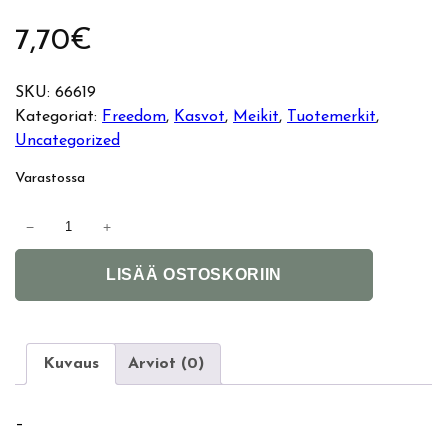
7,70
€
SKU:
66619
Kategoriat:
Freedom
, 
Kasvot
, 
Meikit
, 
Tuotemerkit
, 
Uncategorized
Varastossa
F
−
+
r
A
e
LISÄÄ OSTOSKORIIN
l
e
t
d
e
o
r
m
Kuvaus
Arviot (0)
n
P
a
r
–
t
o