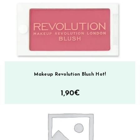
F
a
i
r
m
ä
ä
r
ä
Makeup Revolution Blush Hot!
1,90
€