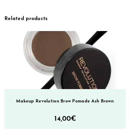
i
C
v
o
e
n
Related products
:
t
o
u
r
S
h
a
p
e
d
S
t
Makeup Revolution Brow Pomade Ash Brown
i
c
14,00
€
k
s