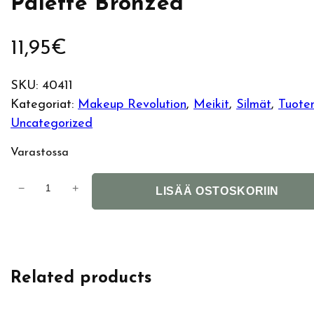
Palette Bronzed
11,95
€
SKU:
40411
Kategoriat:
Makeup Revolution
, 
Meikit
, 
Silmät
, 
Tuote
Uncategorized
Varastossa
M
−
+
LISÄÄ OSTOSKORIIN
a
k
e
u
Related products
p
R