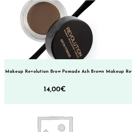
e
v
o
l
u
t
i
o
n
E
Makeup Revolution Brow Pomade Ash Brown
Makeup Rev
u
p
14,00
€
h
o
r
i
a