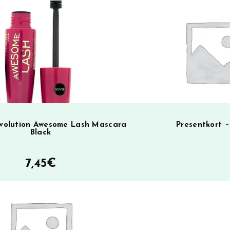
t
i
v
e
:
olution Awesome Lash Mascara
Presentkort 
Black
7,45
€