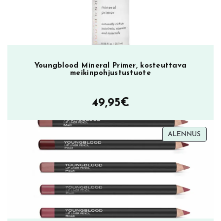
Youngblood Mineral Primer, kosteuttava
meikinpohjustustuote
49,95
€
TUOT
ALENNUS
ALEN