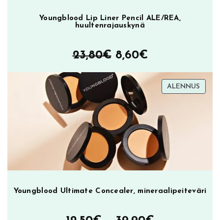
Youngblood Lip Liner Pencil ALE/REA,
huultenrajauskynä
Alkuperäinen
Nykyinen
23,80
€
8,60
€
hinta
hinta
TUOT
ALENNUS
oli:
on:
ALEN
23,80€.
8,60€.
Youngblood Ultimate Concealer, mineraalipeiteväri