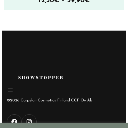
Hintaluokka
12,50
€
–
39,90
€
12,50€
–
39,90€
©2026 Carpelan Cosmetics Finland CCF Oy Ab