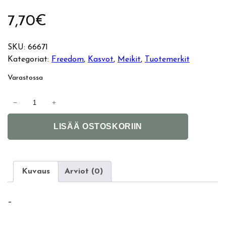
7,70
€
SKU:
66671
Kategoriat:
Freedom
, 
Kasvot
, 
Meikit
, 
Tuotemerkit
Varastossa
F
−
+
r
A
e
LISÄÄ OSTOSKORIIN
l
e
t
d
e
o
r
m
Kuvaus
Arviot (0)
n
P
a
r
–
t
o
i
C