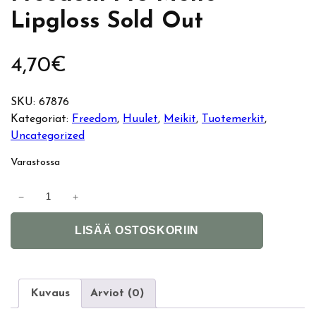
Lipgloss Sold Out
4,70
€
SKU:
67876
Kategoriat:
Freedom
, 
Huulet
, 
Meikit
, 
Tuotemerkit
, 
Uncategorized
Varastossa
F
−
+
r
A
e
LISÄÄ OSTOSKORIIN
l
e
t
d
e
o
r
m
Kuvaus
Arviot (0)
n
P