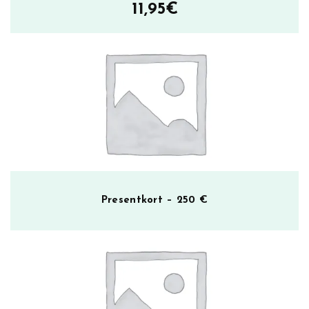
11,95
€
O
u
t
m
ä
ä
r
ä
Presentkort – 250 €