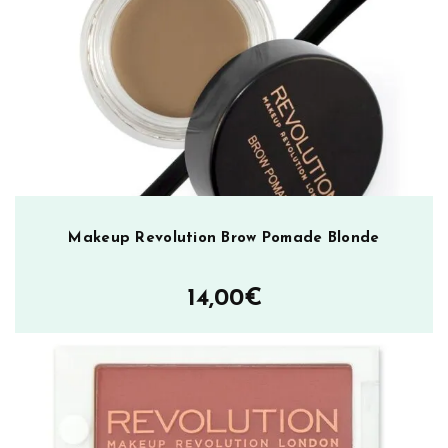
h
e
S
h
o
w
m
ä
ä
r
Makeup Revolution Brow Pomade Blonde
ä
14,00
€