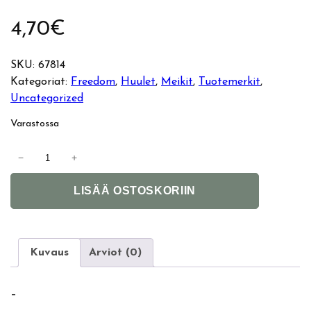
4,70
€
SKU:
67814
Kategoriat:
Freedom
, 
Huulet
, 
Meikit
, 
Tuotemerkit
, 
Uncategorized
Varastossa
F
−
+
r
A
e
LISÄÄ OSTOSKORIIN
l
e
t
d
e
o
r
m
Kuvaus
Arviot (0)
n
P
a
r
–
t
o