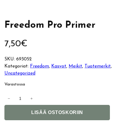
Freedom Pro Primer
7,50
€
SKU:
693052
Kategoriat:
Freedom
, 
Kasvot
, 
Meikit
, 
Tuotemerkit
, 
Uncategorized
Varastossa
F
−
+
r
A
e
LISÄÄ OSTOSKORIIN
l
e
t
d
e
o