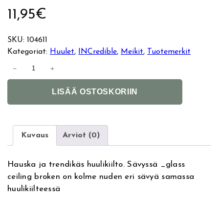
11,95
€
SKU:
104611
Kategoriat:
Huulet
, 
INCredible
, 
Meikit
, 
Tuotemerkit
I
−
+
N
A
C
LISÄÄ OSTOSKORIIN
l
.
t
r
e
e
r
d
Kuvaus
Arviot (0)
n
i
a
b
Hauska ja trendikäs huulikiilto. Sävyssä _glass
t
l
ceiling broken on kolme nuden eri sävyä samassa
i
e
huulikiilteessä
v
T
e
r
:
i