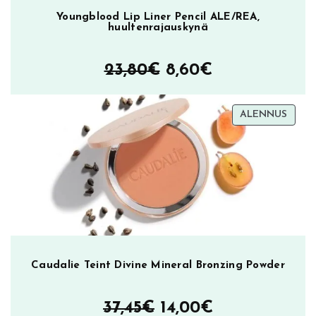
Youngblood Lip Liner Pencil ALE/REA,
huultenrajauskynä
Alkuperäinen
Nykyinen
23,80
€
8,60
€
hinta
hinta
TUOT
ALENNUS
oli:
on:
ALEN
23,80€.
8,60€.
Caudalie Teint Divine Mineral Bronzing Powder
Alkuperäinen
Nykyinen
37,45
€
14,00
€