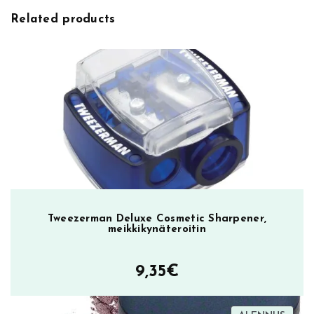
H
Related products
a
r
d
e
r
_
g
l
a
s
s
c
Tweezerman Deluxe Cosmetic Sharpener,
meikkikynäteroitin
e
i
l
9,35
€
i
n