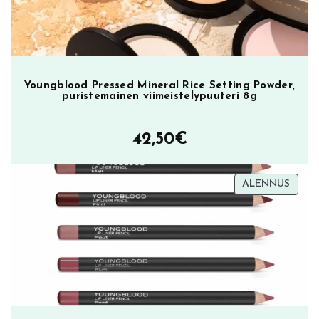
e
n
h
u
u
Youngblood Pressed Mineral Rice Setting Powder,
l
puristemainen viimeistelypuuteri 8g
i
k
42,50
€
i
i
l
TUOT
ALENNUS
t
ALEN
o
m
ä
ä
r
ä