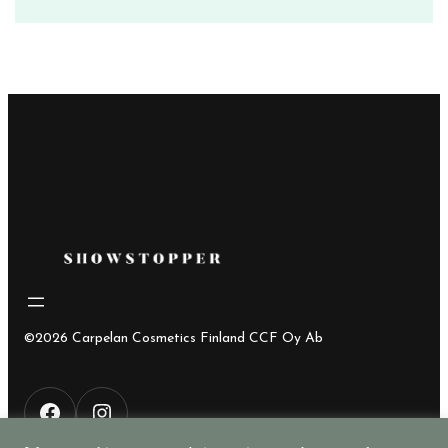
hinta
hinta
oli:
on:
37,45€.
14,00€.
©2026 Carpelan Cosmetics Finland CCF Oy Ab
F
I