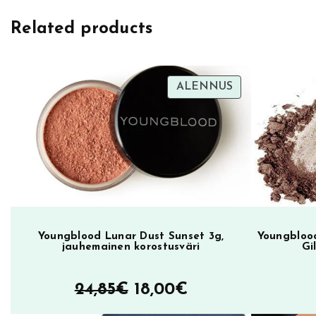
e
Related products
d
i
b
l
TUOTE
ALENNUS
ALENNUKSES
e
G
l
a
z
i
n
g
Youngblood Lunar Dust Sunset 3g,
Youngblood
jauhemainen korostusväri
Gi
O
v
Alkuperäinen
Nykyinen
24,85
€
18,00
€
e
hinta
hinta
r