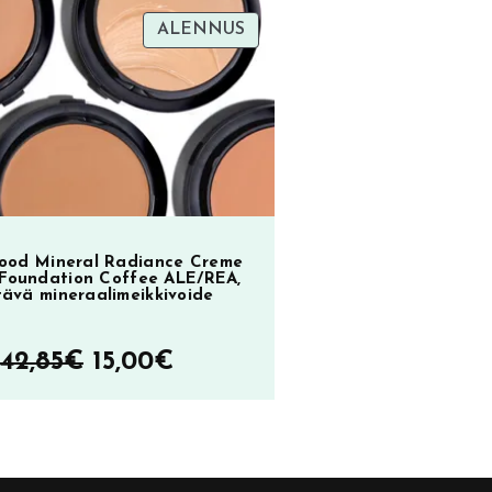
TUOTE
ALENNUS
oli:
on:
ol
SA
ALENNUKSESSA
23,90€.
9,90€.
2
ood Mineral Radiance Creme
Foundation Coffee ALE/REA,
tävä mineraalimeikkivoide
Alkuperäinen
Nykyinen
42,85
€
15,00
€
hinta
hinta
oli:
on:
42,85€.
15,00€.