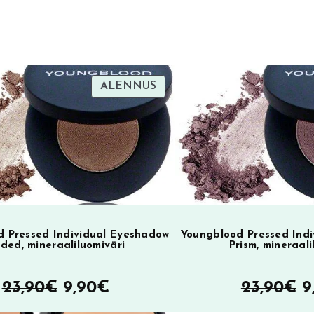
r
n
a
t
i
TUOTE
ALENNUS
SA
ALENNUKSESSA
v
e
:
 Pressed Individual Eyeshadow
Youngblood Pressed Ind
lded, mineraaliluomiväri
Prism, mineraali
Alkuperäinen
Nykyinen
A
23,90
€
9,90
€
23,90
€
9
hinta
hinta
h