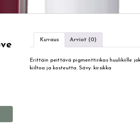
Kuvaus
Arviot (0)
ove
Erittäin peittävä pigmenttirikas huulikiille jo
kiiltoa ja kosteutta. Sävy: kirsikka
A
l
t
e