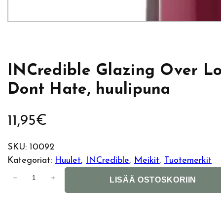
INCredible Glazing Over L
Dont Hate, huulipuna
11,95
€
SKU:
10092
Kategoriat:
Huulet
, 
INCredible
, 
Meikit
, 
Tuotemerkit
I
−
+
LISÄÄ OSTOSKORIIN
N
C
r