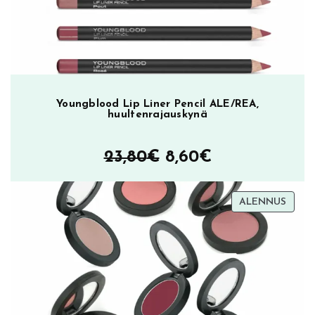
Youngblood Lip Liner Pencil ALE/REA,
huultenrajauskynä
Alkuperäinen
Nykyinen
23,80
€
8,60
€
hinta
hinta
TUOT
ALENNUS
oli:
on:
ALEN
23,80€.
8,60€.