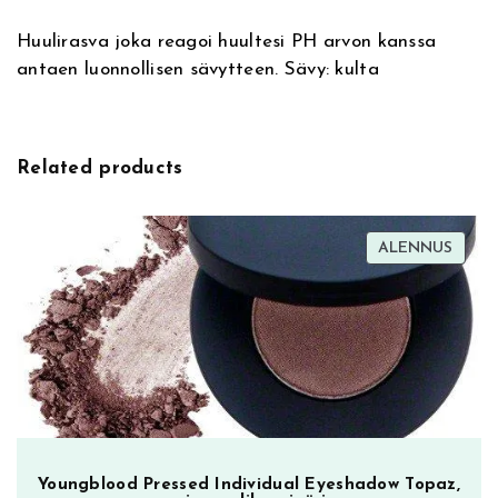
a
l
Huulirasva joka reagoi huultesi PH arvon kanssa
t
e
antaen luonnollisen sävytteen. Sävy: kulta
i
J
v
e
e
l
:
l
Related products
y
S
h
TUOT
ALENNUS
o
ALEN
t
E
x
R
e
v
e
n
Youngblood Pressed Individual Eyeshadow Topaz,