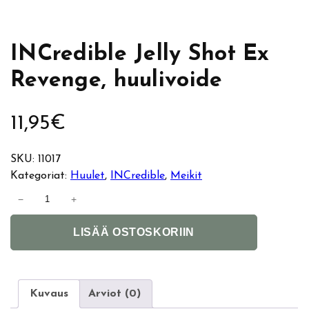
INCredible Jelly Shot Ex
Revenge, huulivoide
11,95
€
SKU:
11017
Kategoriat:
Huulet
, 
INCredible
, 
Meikit
I
−
+
N
A
C
LISÄÄ OSTOSKORIIN
l
r
t
e
e
d
r
i
Kuvaus
Arviot (0)
n
b