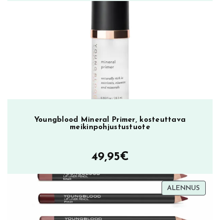
Youngblood Mineral Primer, kosteuttava
meikinpohjustustuote
49,95
€
TUOT
ALENNUS
ALEN