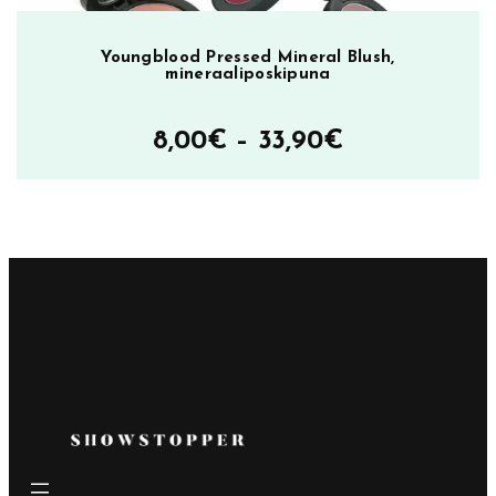
Youngblood Pressed Mineral Blush,
mineraaliposkipuna
Hintaluokka
8,00
€
–
33,90
€
8,00€
–
33,90€