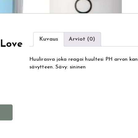
Kuvaus
Arviot (0)
 Love
Huulirasva joka reagoi huultesi PH arvon kan
sävytteen. Sävy: sininen
A
l
t
e