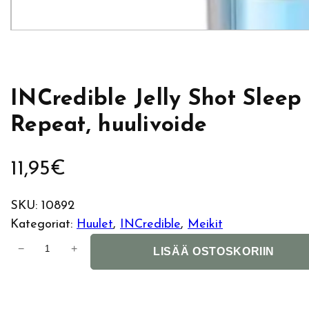
INCredible Jelly Shot Sleep
Repeat, huulivoide
11,95
€
SKU:
10892
Kategoriat:
Huulet
, 
INCredible
, 
Meikit
I
−
+
LISÄÄ OSTOSKORIIN
N
C
r