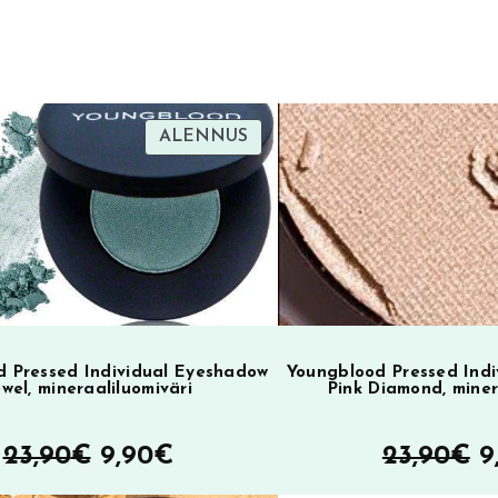
r
n
a
t
i
TUOTE
ALENNUS
ALENNUKSESSA
v
e
:
 Pressed Individual Eyeshadow
Youngblood Pressed Ind
ewel, mineraaliluomiväri
Pink Diamond, miner
Alkuperäinen
Nykyinen
A
23,90
€
9,90
€
23,90
€
9
hinta
hinta
h