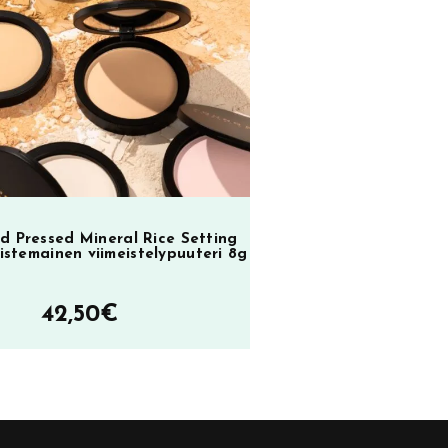
oli:
on:
ol
SA
23,90€.
9,90€.
2
d Pressed Mineral Rice Setting
istemainen viimeistelypuuteri 8g
42,50
€