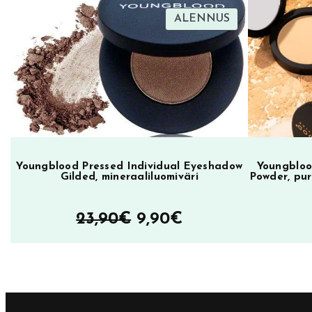
e
TUOTE
ALENNUS
e
ALENNUKSES
p
L
o
v
e
R
e
Youngblood Pressed Individual Eyeshadow
Youngbloo
Gilded, mineraaliluomiväri
Powder, pur
p
e
Alkuperäinen
Nykyinen
23,90
€
9,90
€
a
t
hinta
hinta
,
oli:
on:
h
23,90€.
9,90€.
u