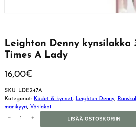
Leighton Denny kynsilakka 
Times A Lady
16,00
€
SKU:
LDE247A
Kategoriat:
Kädet & kynnet
, 
Leighton Denny
, 
Ranskal
manikyyri
, 
Värilakat
L
−
+
LISÄÄ OSTOSKORIIN
e
i