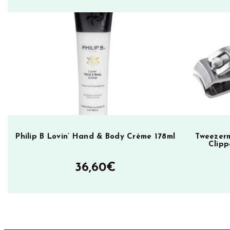
k
k
a
3
T
i
m
e
s
A
Philip B Lovin’ Hand & Body Crème 178ml
Tweezerm
Clipp
L
a
36,60
€
d
y
m
ä