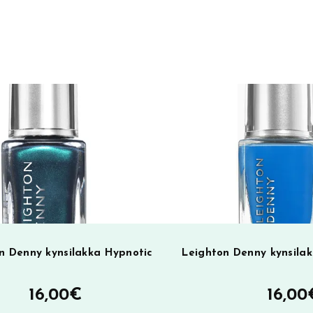
e
r
n
a
t
i
v
e
:
n Denny kynsilakka Hypnotic
Leighton Denny kynsila
16,00
€
16,00