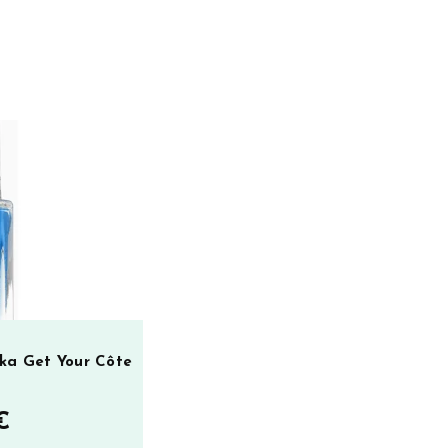
kka Get Your Côte
€