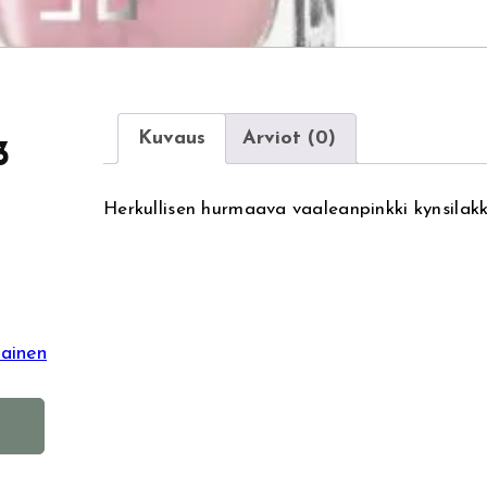
Kuvaus
Arviot (0)
3
Herkullisen hurmaava vaaleanpinkki kynsilak
ainen
A
l
t