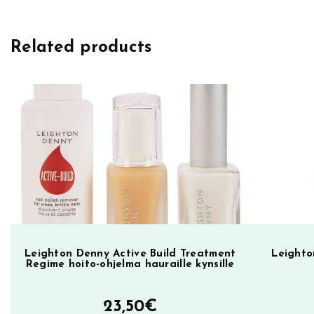
g
h
Related products
t
o
n
D
e
n
n
y
k
y
n
s
Leighton Denny Active Build Treatment
Leighto
Regime hoito-ohjelma hauraille kynsille
i
l
23,50
€
a