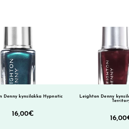
r
n
a
t
i
v
e
:
n Denny kynsilakka Hypnotic
Leighton Denny kynsi
Territor
16,00
€
16,00