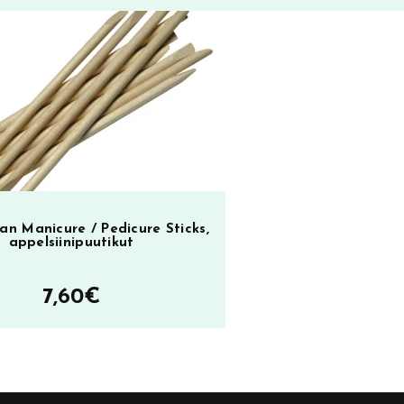
n Manicure / Pedicure Sticks,
appelsiinipuutikut
7,60
€