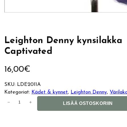
Leighton Denny kynsilakka
Captivated
16,00
€
SKU:
LDE2011A
Kategoriat:
Kädet & kynnet
, 
Leighton Denny
, 
Värilak
L
−
+
LISÄÄ OSTOSKORIIN
e
i
g