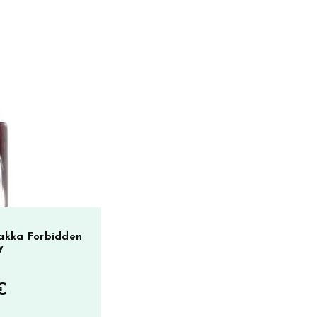
lakka Forbidden
y
€