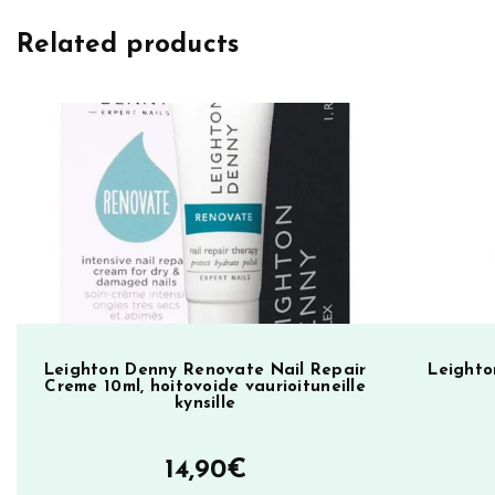
h
Related products
t
o
n
D
e
n
n
y
k
y
n
s
Leighton Denny Renovate Nail Repair
Leighto
Creme 10ml, hoitovoide vaurioituneille
i
kynsille
l
a
14,90
€
k