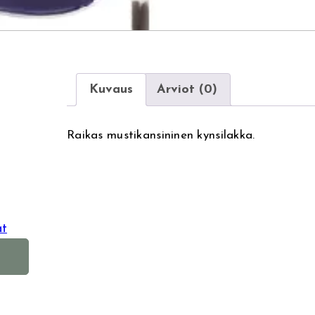
Kuvaus
Arviot (0)
Raikas mustikansininen kynsilakka.
at
A
l
t
e