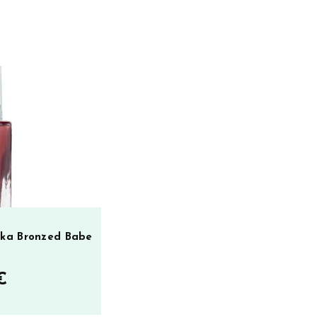
kka Bronzed Babe
€