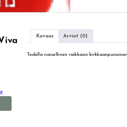
Kuvaus
Arviot (0)
Viva
Todella naisellinen raikkaan kirkkaanpunainen
at
A
l
t
e