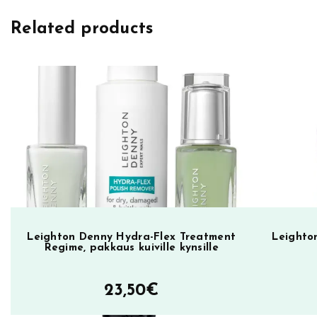
h
Related products
t
o
n
D
e
n
n
y
k
y
n
s
Leighton Denny Hydra-Flex Treatment
Leighton
Regime, pakkaus kuiville kynsille
i
l
23,50
€
a
k