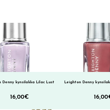
r
n
a
t
i
v
e
:
 Denny kynsilakka Lilac Lust
Leighton Denny kynsila
16,00
€
16,00