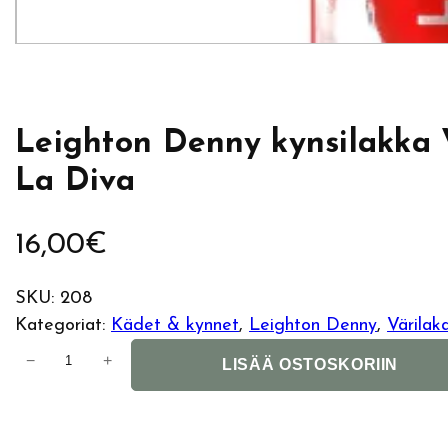
Leighton Denny kynsilakka 
La Diva
16,00
€
SKU:
208
Kategoriat:
Kädet & kynnet
, 
Leighton Denny
, 
Värilak
L
−
+
LISÄÄ OSTOSKORIIN
e
i
g