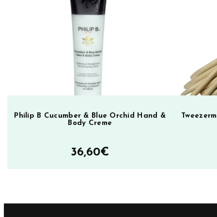
k
a
V
i
v
a
L
a
D
Philip B Cucumber & Blue Orchid Hand &
Tweezerma
Body Creme
i
v
36,60
€
a
m
ä
ä
r