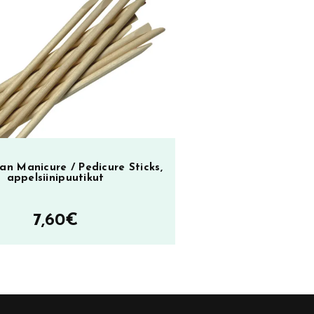
n Manicure / Pedicure Sticks,
appelsiinipuutikut
7,60
€