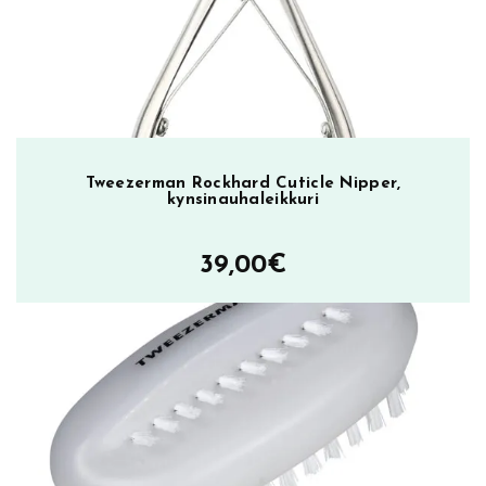
e
n
t
m
ä
ä
r
Tweezerman Rockhard Cuticle Nipper,
kynsinauhaleikkuri
ä
39,00
€