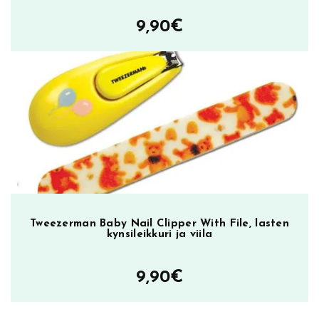
9,90
€
Tweezerman Baby Nail Clipper With File, lasten
kynsileikkuri ja viila
9,90
€