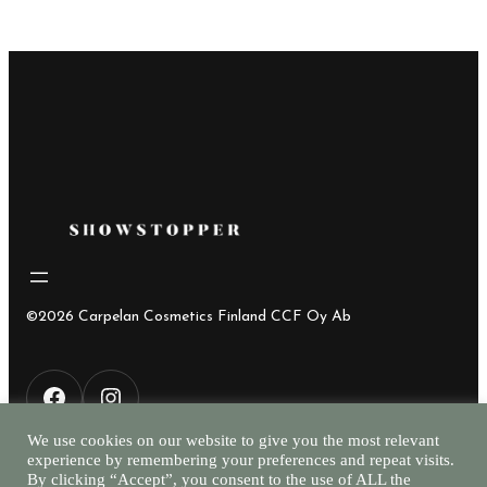
©2026 Carpelan Cosmetics Finland CCF Oy Ab
F
I
We use cookies on our website to give you the most relevant
experience by remembering your preferences and repeat visits.
a
n
By clicking “Accept”, you consent to the use of ALL the