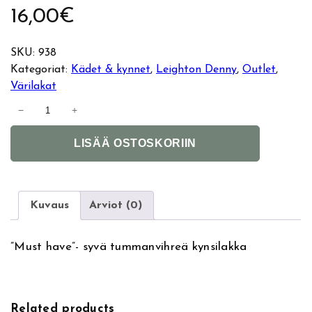
16,00
€
SKU:
938
Kategoriat:
Kädet & kynnet
, 
Leighton Denny
, 
Outlet
, 
Värilakat
L
−
+
e
A
i
LISÄÄ OSTOSKORIIN
l
g
t
h
e
t
r
o
Kuvaus
Arviot (0)
n
n
a
D
”Must have”- syvä tummanvihreä kynsilakka
t
e
i
n
v
n
e
y
Related products