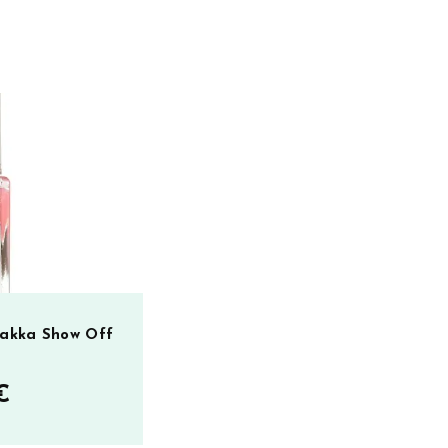
lakka Show Off
€