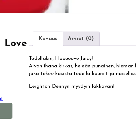
Kuvaus
Arviot (0)
I Love
Todellakin, I looooove Juicy!
Aivan ihana kirkas, heleän punainen, hieman k
joka tekee käsistä todella kauniit ja naisellise
Leighton Dennyn myydyin lakkaväri!
at
A
l
t
e