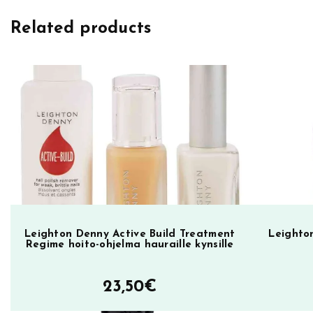
h
Related products
t
o
n
D
e
n
n
y
k
y
n
s
Leighton Denny Active Build Treatment
Leighton
Regime hoito-ohjelma hauraille kynsille
i
l
23,50
€
a
k