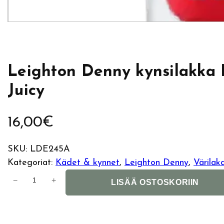
Leighton Denny kynsilakka 
Juicy
16,00
€
SKU:
LDE245A
Kategoriat:
Kädet & kynnet
, 
Leighton Denny
, 
Värilak
L
−
+
LISÄÄ OSTOSKORIIN
e
i
g