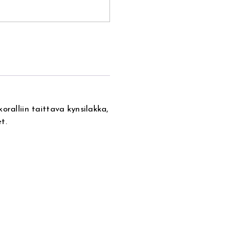
oralliin taittava kynsilakka,
t.