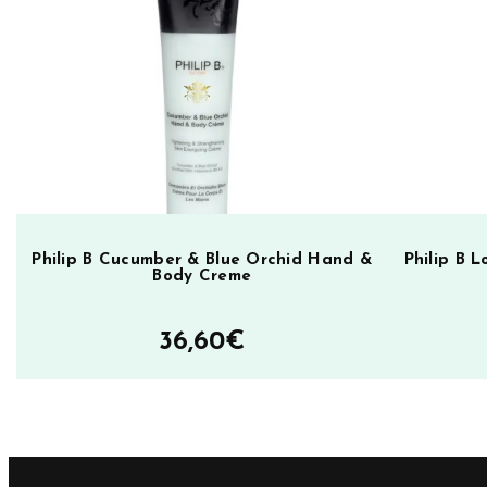
k
a
I
L
o
v
e
J
u
Philip B Cucumber & Blue Orchid Hand &
Philip B 
Body Creme
i
c
36,60
€
y
m
ä
ä
r