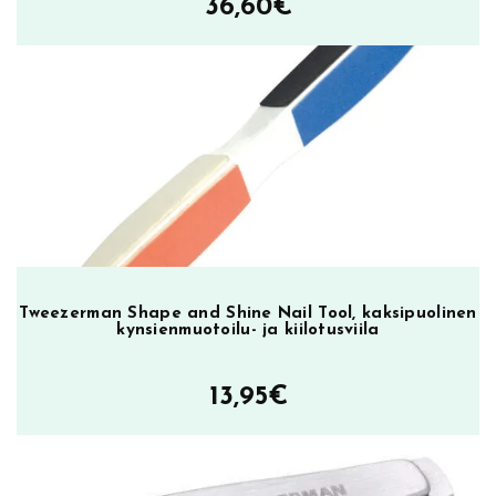
36,60
€
Tweezerman Shape and Shine Nail Tool, kaksipuolinen
kynsienmuotoilu- ja kiilotusviila
13,95
€