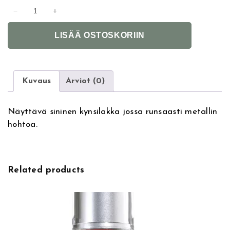
L
−
+
e
A
i
LISÄÄ OSTOSKORIIN
l
g
t
h
e
t
r
o
Kuvaus
Arviot (0)
n
n
a
D
Näyttävä sininen kynsilakka jossa runsaasti metallin
t
e
hohtoa.
i
n
v
n
e
y
:
k
Related products
y
n
s
i
l