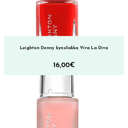
a
k
k
a
I
n
k
Leighton Denny kynsilakka Viva La Diva
J
e
16,00
€
t
m
ä
ä
r
ä