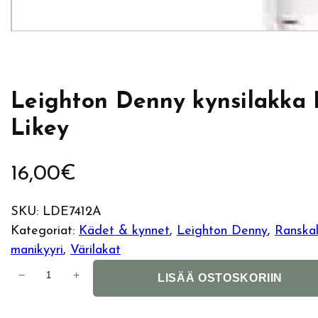
Leighton Denny kynsilakka 
Likey
16,00
€
SKU:
LDE7412A
Kategoriat:
Kädet & kynnet
, 
Leighton Denny
, 
Ranskal
manikyyri
, 
Värilakat
L
−
+
LISÄÄ OSTOSKORIIN
e
i