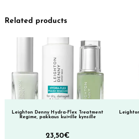
g
h
Related products
t
o
n
D
e
n
n
y
k
y
n
s
Leighton Denny Hydra-Flex Treatment
Leighton
Regime, pakkaus kuiville kynsille
i
l
23,50
€
a