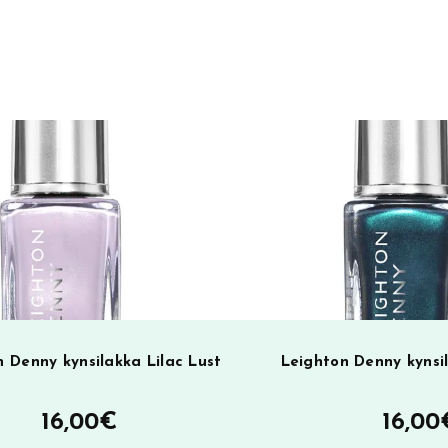
e
r
n
a
t
i
v
e
:
 Denny kynsilakka Lilac Lust
Leighton Denny kynsi
16,00
€
16,00