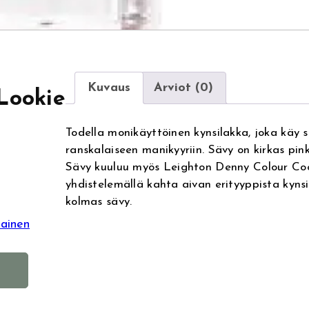
Kuvaus
Arviot (0)
Lookie
Todella monikäyttöinen kynsilakka, joka käy s
ranskalaiseen manikyyriin. Sävy on kirkas pin
Sävy kuuluu myös Leighton Denny Colour Coc
yhdistelemällä kahta aivan erityyppista kyn
kolmas sävy.
ainen
A
l
t