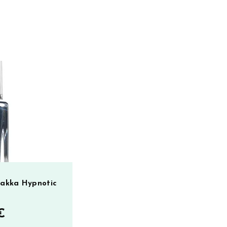
lakka Hypnotic
€