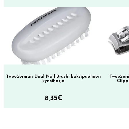
k
k
a
L
o
o
k
i
e
L
Tweezerman Dual Nail Brush, kaksipuolinen
Tweezerm
kynsiharja
Clipp
i
k
8,35
€
e
y
m
ä