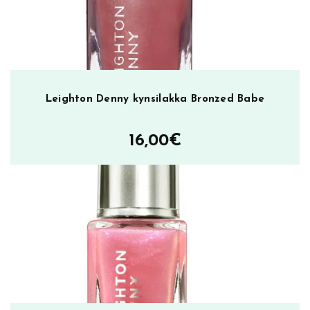
l
y
1
2
m
l
Leighton Denny kynsilakka Bronzed Babe
m
ä
16,00
€
ä
r
ä