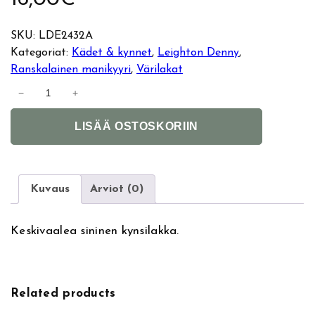
SKU:
LDE2432A
Kategoriat:
Kädet & kynnet
, 
Leighton Denny
, 
Ranskalainen manikyyri
, 
Värilakat
L
−
+
e
A
i
LISÄÄ OSTOSKORIIN
l
g
t
h
e
t
r
o
Kuvaus
Arviot (0)
n
n
a
D
Keskivaalea sininen kynsilakka.
t
e
i
n
v
n
e
y
Related products
:
k