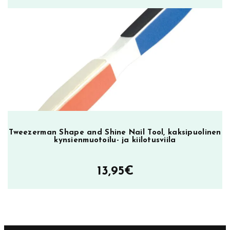
Tweezerman Shape and Shine Nail Tool, kaksipuolinen
kynsienmuotoilu- ja kiilotusviila
13,95
€