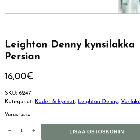
Leighton Denny kynsilakka
Persian
16,00
€
SKU:
6247
Kategoriat:
Kädet & kynnet
, 
Leighton Denny
, 
Värilak
Varastossa
L
−
+
LISÄÄ OSTOSKORIIN
e