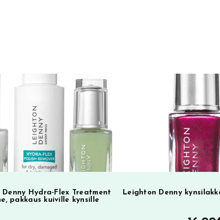
t
e
r
n
a
t
i
v
e
:
 Denny Hydra-Flex Treatment
Leighton Denny kynsilakk
e, pakkaus kuiville kynsille