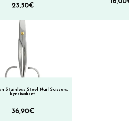
16,00
23,50
€
 Stainless Steel Nail Scissors,
kynsisakset
36,90
€