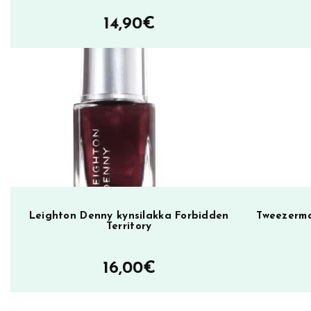
a
14,90
€
k
k
a
P
e
r
s
i
a
n
Leighton Denny kynsilakka Forbidden
Tweezerman
m
Territory
ä
ä
16,00
€
r
ä