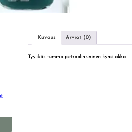
Kuvaus
Arviot (0)
Tyylikäs tumma petroolinsininen kynsilakka.
at
A
l