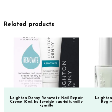
i
g
h
Related products
t
o
n
D
e
n
n
y
k
y
n
s
Leighton Denny Renovate Nail Repair
Leighton
Creme 10ml, hoitovoide vaurioituneille
Regim
i
kynsille
l