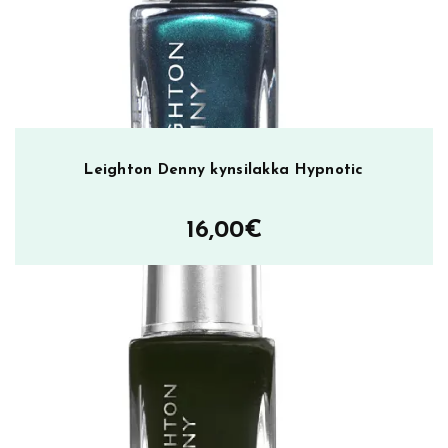
Leighton Denny kynsilakka Hypnotic
16,00
€