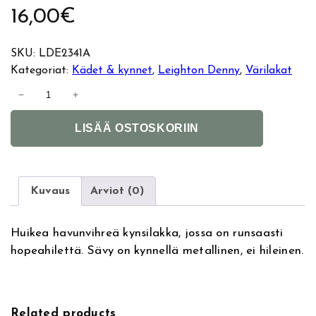
16,00
€
SKU:
LDE2341A
Kategoriat:
Kädet & kynnet
, 
Leighton Denny
, 
Värilakat
L
−
+
e
A
i
LISÄÄ OSTOSKORIIN
l
g
t
h
e
t
r
o
Kuvaus
Arviot (0)
n
n
a
D
Huikea havunvihreä kynsilakka, jossa on runsaasti
t
e
hopeahilettä. Sävy on kynnellä metallinen, ei hileinen.
i
n
v
n
e
y
:
k
Related products