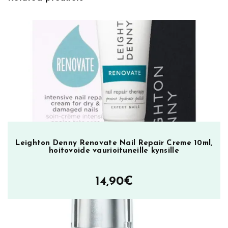
y
n
s
i
l
a
k
k
a
S
t
a
Leighton Denny Renovate Nail Repair Creme 10ml,
hoitovoide vaurioituneille kynsille
t
e
m
14,90
€
e
n
t
M