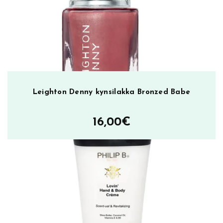
a
k
e
r
m
ä
ä
Leighton Denny kynsilakka Bronzed Babe
r
ä
16,00
€