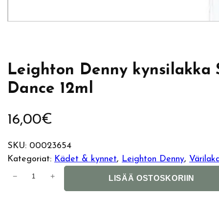
Leighton Denny kynsilakka 
Dance 12ml
16,00
€
SKU:
00023654
Kategoriat:
Kädet & kynnet
, 
Leighton Denny
, 
Värilak
L
−
+
LISÄÄ OSTOSKORIIN
e
i
g