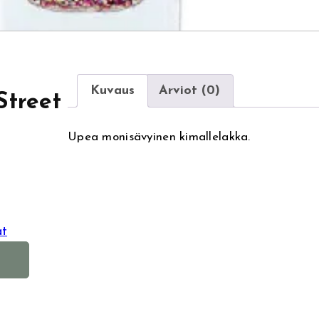
Kuvaus
Arviot (0)
Street
Upea monisävyinen kimallelakka.
at
A
l
t
e