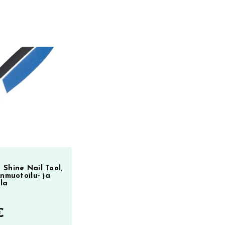
Shine Nail Tool,
nmuotoilu- ja
ila
€