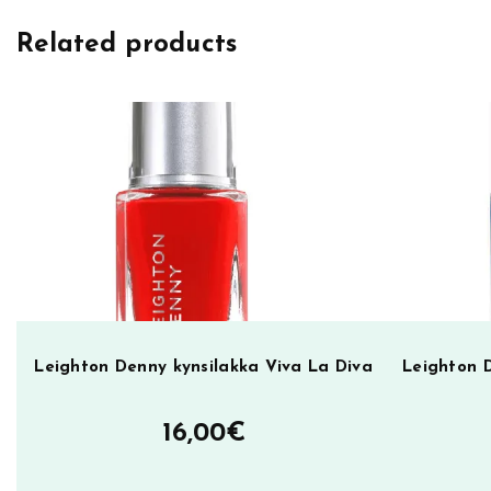
h
Related products
t
o
n
D
e
n
n
y
k
y
n
s
Leighton Denny kynsilakka Viva La Diva
Leighton 
i
l
16,00
€
a
k