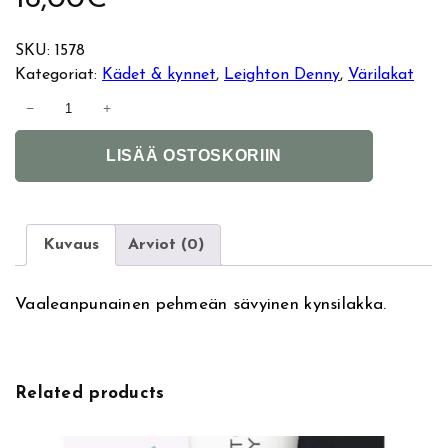
SKU:
1578
Kategoriat:
Kädet & kynnet
, 
Leighton Denny
, 
Värilakat
L
−
+
e
A
i
LISÄÄ OSTOSKORIIN
l
g
t
h
e
t
r
o
Kuvaus
Arviot (0)
n
n
a
D
Vaaleanpunainen pehmeän sävyinen kynsilakka.
t
e
i
n
v
n
e
y
Related products
:
k
y