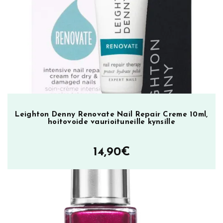
n
s
i
l
a
k
k
a
T
e
Leighton Denny Renovate Nail Repair Creme 10ml,
hoitovoide vaurioituneille kynsille
a
F
o
14,90
€
r
T
w
o
1
2