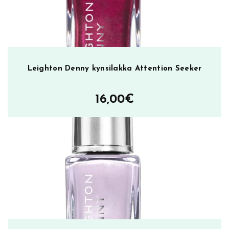
m
l
m
ä
ä
Leighton Denny kynsilakka Attention Seeker
r
ä
16,00
€