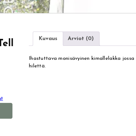
Kuvaus
Arviot (0)
ell
Ihastuttava monisävyinen kimallelakka jossa 
hilettä.
at
A
l
t
e