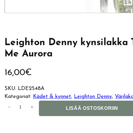
Leighton Denny kynsilakka T
Me Aurora
16,00
€
SKU:
LDE2548A
Kategoriat:
Kädet & kynnet
, 
Leighton Denny
, 
Värilak
L
−
+
LISÄÄ OSTOSKORIIN
e
i
g