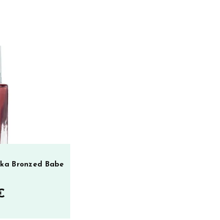
kka Bronzed Babe
€