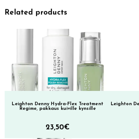
h
Related products
t
o
n
D
e
n
n
y
k
y
n
s
Leighton Denny Hydra-Flex Treatment
Leighton De
Regime, pakkaus kuiville kynsille
i
l
23,50
€
a
k