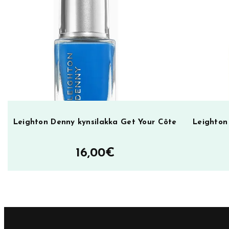
k
a
T
e
l
l
M
e
A
Leighton Denny kynsilakka Get Your Côte
Leighton
u
r
16,00
€
o
r
a
m
ä