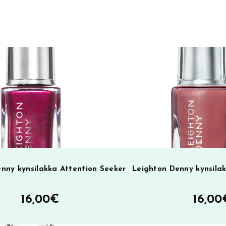
r
n
a
t
i
v
e
:
nny kynsilakka Attention Seeker
Leighton Denny kynsila
16,00
€
16,00