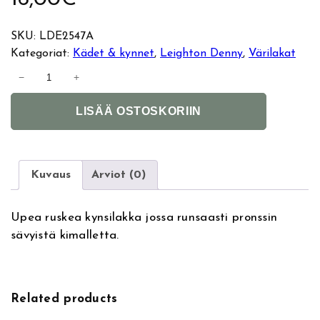
SKU:
LDE2547A
Kategoriat:
Kädet & kynnet
, 
Leighton Denny
, 
Värilakat
L
−
+
e
A
i
LISÄÄ OSTOSKORIIN
l
g
t
h
e
t
r
o
Kuvaus
Arviot (0)
n
n
a
D
Upea ruskea kynsilakka jossa runsaasti pronssin
t
e
sävyistä kimalletta.
i
n
v
n
e
y
:
k
Related products
y