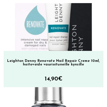
n
s
i
l
a
k
k
a
V
e
n
Leighton Denny Renovate Nail Repair Creme 10ml,
hoitovoide vaurioituneille kynsille
u
s
D
14,90
€
e
s
i
r
e