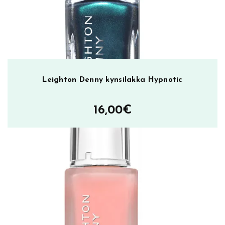
m
ä
ä
r
ä
Leighton Denny kynsilakka Hypnotic
16,00
€