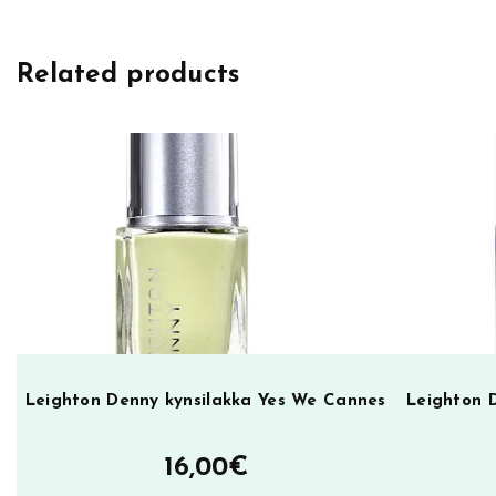
g
h
Related products
t
o
n
D
e
n
n
y
M
a
r
v
Leighton Denny kynsilakka Yes We Cannes
Leighton 
e
l
16,00
€
B