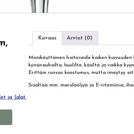
Kuvaus
Arviot (0)
m,
Monikäyttöinen hoitovoide kaiken kuivuuden k
kynsinauhoilta, huulilta, käsiltä ja vaikka kyy
Erittäin runsas koostumus, mutta imeytyy sii
Sisältää mm. marulaöljyä ja E-vitamiinia, ih
et ja Jalat
, 
A
l
t