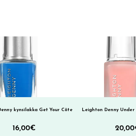
e
r
n
a
t
i
v
e
:
Denny kynsilakka Get Your Côte
Leighton Denny Under 
16,00
€
20,00