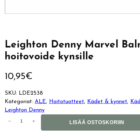
Leighton Denny Marvel Bal
hoitovoide kynsille
10,95
€
SKU:
LDE2538
Kategoriat:
ALE
, 
Hoitotuotteet
, 
Kädet & kynnet
, 
Käd
Leighton Denny
L
−
+
LISÄÄ OSTOSKORIIN
e
i