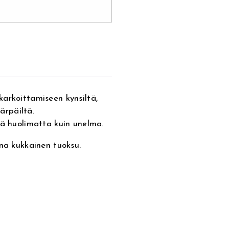
arkoittamiseen kynsiltä,
närpäiltä.
tä huolimatta kuin unelma.
ana kukkainen tuoksu.