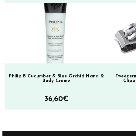
a
l
m
,
h
o
i
t
o
Philip B Cucumber & Blue Orchid Hand &
Tweezerm
v
Body Creme
Clipp
o
i
36,60
€
d
e
k
y