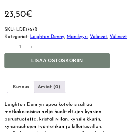
23,50
€
SKU:
LDE1767B
Kategoriat:
Leighton Denny
, 
Manikyyri
, 
Välineet
, 
Välineet
L
−
+
e
A
i
LISÄÄ OSTOSKORIIN
l
g
t
h
e
t
r
o
Kuvaus
Arviot (0)
n
n
a
D
Leighton Dennyn upea kotelo sisältää
t
e
matkakokoisina neljä huoliteltujen kynsien
i
n
perustuotetta: kristalliviilan, kynsileikkurin,
v
n
kynsinauhojen työntötikun ja killoitusvillan.
e
y