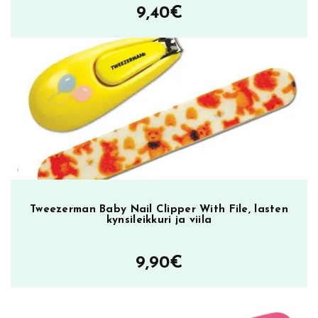
9,40
€
ä
r
ä
Tweezerman Baby Nail Clipper With File, lasten
kynsileikkuri ja viila
9,90
€