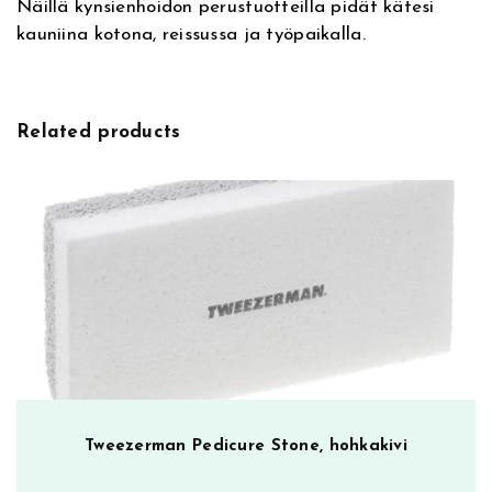
Näillä kynsienhoidon perustuotteilla pidät kätesi
:
M
kauniina kotona, reissussa ja työpaikalla.
i
n
i
M
Related products
a
n
i
R
e
s
c
u
e
K
i
t
Tweezerman Pedicure Stone, hohkakivi
m
ä