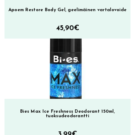
y
n
Apoem Restore Body Gel, geelimäinen vartalovoide
n
e
45,90
€
n
h
o
i
t
o
v
i
i
l
a
m
Bies Max Ice Freshness Deodorant 150ml,
tuoksudeodorantti
ä
ä
r
3,99
€