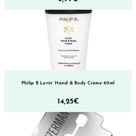
ä
Philip B Lovin’ Hand & Body Crème 60ml
14,25
€