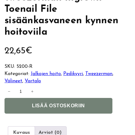
Toenail File
sisäänkasvaneen kynnen
hoitoviila
22,65
€
SKU:
5200-R
Kategoriat:
Jalkojen hoito
, 
Pedikyyri
, 
Tweezerman
, 
Välineet
, 
Vartalo
T
−
+
w
A
e
LISÄÄ OSTOSKORIIN
l
e
t
z
e
e
r
r
Kuvaus
Arviot (0)