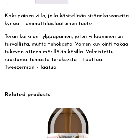
n
m
a
a
Kaksipäinen viila, jolla käsitellään sisäänkasvaneita
t
n
kynsiä – ammattilaislaatuinen tuote.
i
I
v
n
Terän kärki on tylppäpäinen, joten viilaaminen on
e
g
turvallista, mutta tehokasta. Varren kuviointi takaa
:
r
tukevan otteen märilläkin käsillä. Valmistettu
o
ruostumattomasta teräksestä – taattua
w
Tweezerman – laatua!
n
T
o
e
Related products
n
a
i
l
F
i