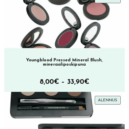
ALEN
Youngblood Pressed Mineral Blush,
mineraaliposkipuna
Hintaluokka
8,00
€
–
33,90
€
8,00€
TUOT
ALENNUS
–
ALEN
33,90€