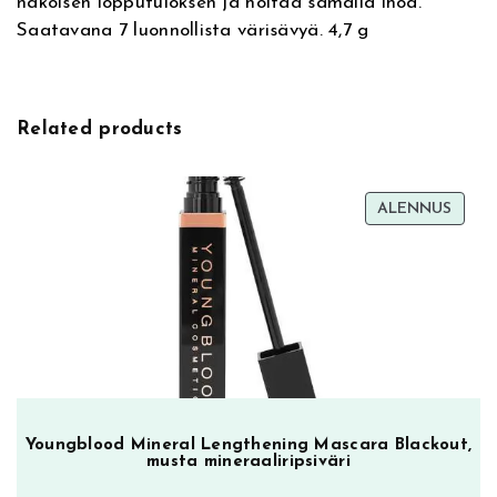
näköisen lopputuloksen ja hoitaa samalla ihoa.
e
l
Saatavana 7 luonnollista värisävyä. 4,7 g
:
B
e
a
u
Related products
t
y
B
TUOT
ALENNUS
l
ALEN
u
s
h
e
r
0
2
,
Youngblood Mineral Lengthening Mascara Blackout,
p
musta mineraaliripsiväri
o