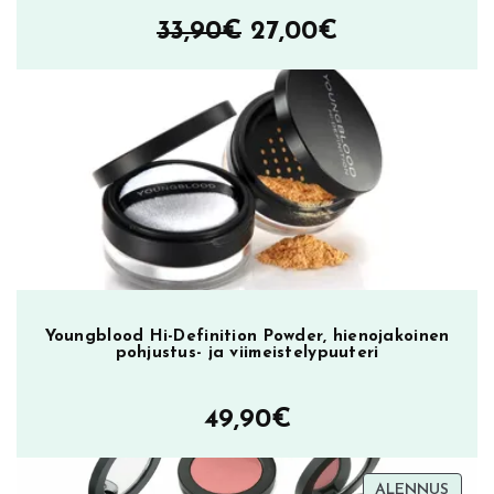
s
Alkuperäinen
Nykyinen
33,90
€
27,00
€
k
hinta
hinta
i
p
oli:
on:
u
33,90€.
27,00€.
n
a
m
ä
ä
r
ä
Youngblood Hi-Definition Powder, hienojakoinen
pohjustus- ja viimeistelypuuteri
49,90
€
TUOT
ALENNUS