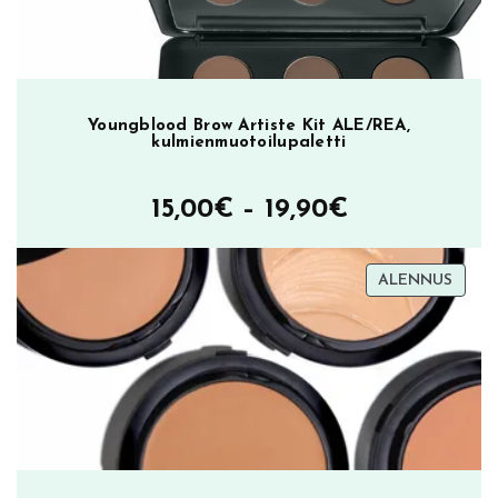
Youngblood Brow Artiste Kit ALE/REA,
kulmienmuotoilupaletti
Hintaluokka
15,00
€
–
19,90
€
15,00€
TUOT
ALENNUS
–
ALEN
19,90€