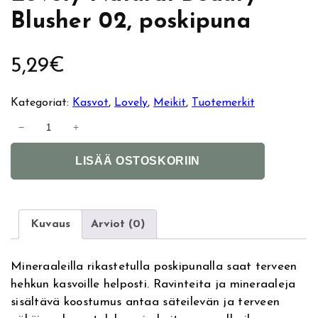
Blusher 02, poskipuna
5,29
€
Kategoriat:
Kasvot
, 
Lovely
, 
Meikit
, 
Tuotemerkit
L
−
+
o
A
v
LISÄÄ OSTOSKORIIN
l
e
t
l
e
y
r
N
Kuvaus
Arviot (0)
n
a
a
t
Mineraaleilla rikastetulla poskipunalla saat terveen
t
u
hehkun kasvoille helposti. Ravinteita ja mineraaleja
i
r
sisältävä koostumus antaa säteilevän ja terveen
v
a