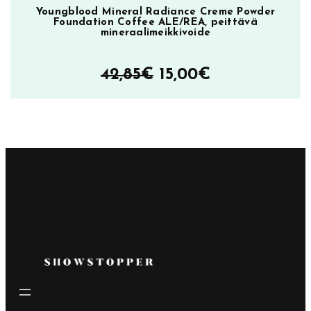
Youngblood Mineral Radiance Creme Powder
Foundation Coffee ALE/REA, peittävä
mineraalimeikkivoide
Alkuperäinen
Nykyinen
42,85
€
15,00
€
hinta
hinta
oli:
on:
42,85€.
15,00€.