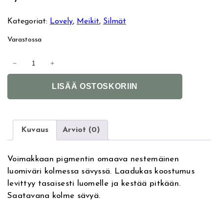
Kategoriat:
Lovely
, 
Meikit
, 
Silmät
Varastossa
L
−
+
O
A
V
LISÄÄ OSTOSKORIIN
l
E
t
L
e
Y
r
C
Kuvaus
Arviot (0)
n
a
a
n
Voimakkaan pigmentin omaava nestemäinen
t
d
luomiväri kolmessa sävyssä. Laadukas koostumus
i
y
levittyy tasaisesti luomelle ja kestää pitkään.
v
C
Saatavana kolme sävyä.
e
a
:
n