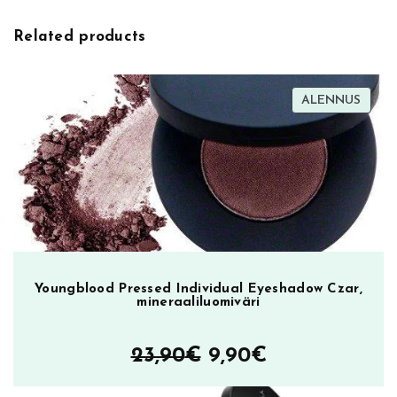
e
L
Related products
i
q
u
TUOT
ALENNUS
i
ALEN
d
E
y
e
T
o
p
p
Youngblood Pressed Individual Eyeshadow Czar,
mineraaliluomiväri
e
r
0
Alkuperäinen
Nykyinen
23,90
€
9,90
€
2
hinta
hinta
m