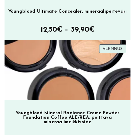
Youngblood Ultimate Concealer, mineraalipeiteväri
Hintaluokka
12,50
€
–
39,90
€
12,50€
TUOT
ALENNUS
–
ALEN
39,90€
Youngblood Mineral Radiance Creme Powder
Foundation Coffee ALE/REA, peittävä
mineraalimeikkivoide