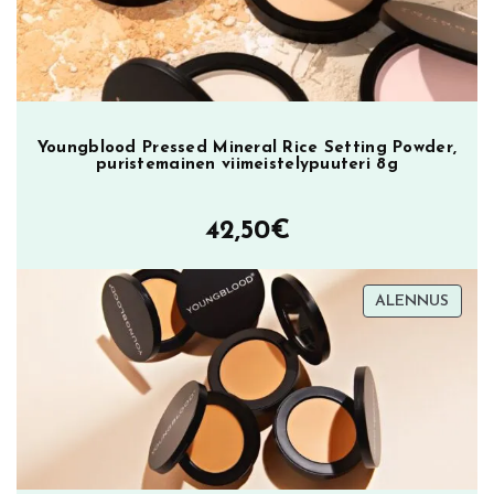
Youngblood Pressed Mineral Rice Setting Powder,
puristemainen viimeistelypuuteri 8g
42,50
€
TUOT
ALENNUS
ALEN