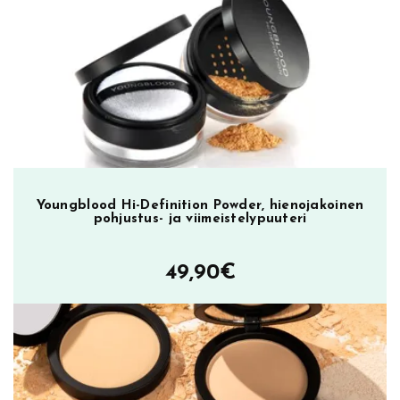
ä
oli:
on:
ä
23,90€.
9,90€.
r
ä
Youngblood Hi-Definition Powder, hienojakoinen
pohjustus- ja viimeistelypuuteri
49,90
€