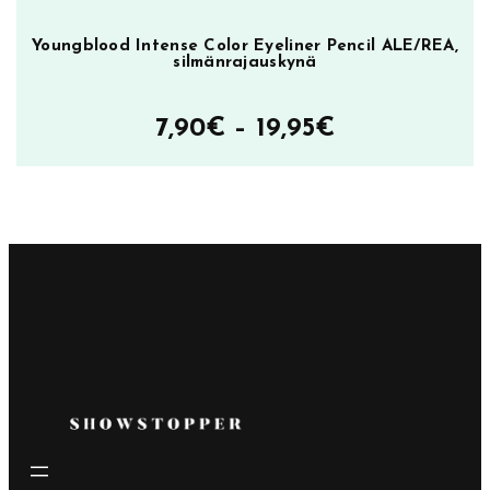
Youngblood Intense Color Eyeliner Pencil ALE/REA,
silmänrajauskynä
Hintaluokka
7,90
€
–
19,95
€
7,90€
–
19,95€