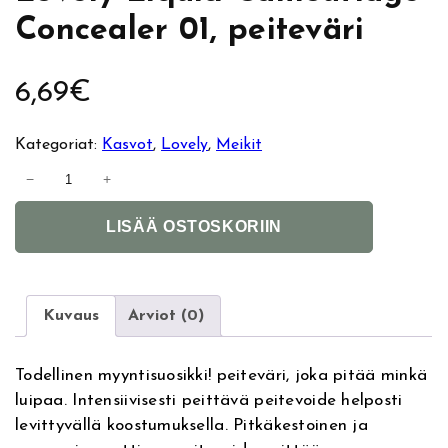
Concealer 01, peiteväri
6,69
€
Kategoriat:
Kasvot
, 
Lovely
, 
Meikit
L
−
+
o
A
v
LISÄÄ OSTOSKORIIN
l
e
t
l
e
y
r
L
Kuvaus
Arviot (0)
n
i
a
q
Todellinen myyntisuosikki! peiteväri, joka pitää minkä
t
u
luipaa. Intensiivisesti peittävä peitevoide helposti
i
i
levittyvällä koostumuksella. Pitkäkestoinen ja
v
d