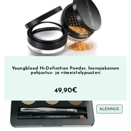
oli:
on:
23,90€.
9,90€.
Youngblood Hi-Definition Powder, hienojakoinen
pohjustus- ja viimeistelypuuteri
49,90
€
TUOT
ALENNUS
ALEN