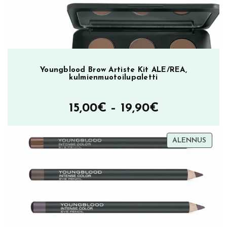
Youngblood Brow Artiste Kit ALE/REA,
kulmienmuotoilupaletti
Hintaluokka
15,00
€
–
19,90
€
15,00€
TUOT
ALENNUS
–
ALEN
19,90€