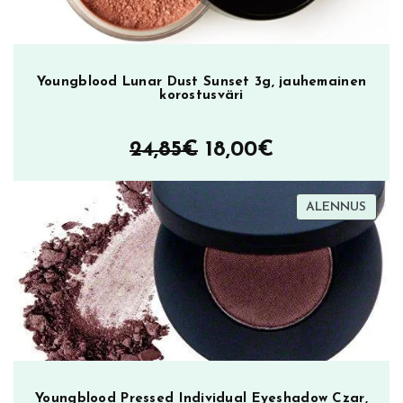
Youngblood Lunar Dust Sunset 3g, jauhemainen
korostusväri
Alkuperäinen
Nykyinen
24,85
€
18,00
€
hinta
hinta
TUOT
ALENNUS
oli:
on:
ALEN
24,85€.
18,00€.
Youngblood Pressed Individual Eyeshadow Czar,