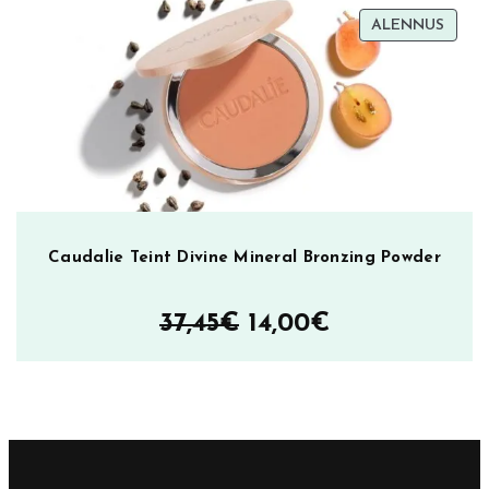
TUOT
ALENNUS
–
ALEN
39,90€
Caudalie Teint Divine Mineral Bronzing Powder
Alkuperäinen
Nykyinen
37,45
€
14,00
€
hinta
hinta
oli:
on:
37,45€.
14,00€.