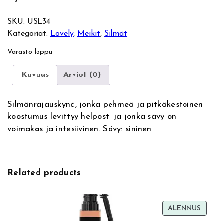
SKU:
USL34
Kategoriat:
Lovely
, 
Meikit
, 
Silmät
Varasto loppu
Kuvaus
Arviot (0)
Silmänrajauskynä, jonka pehmeä ja pitkäkestoinen
koostumus levittyy helposti ja jonka sävy on
voimakas ja intesiivinen. Sävy: sininen
Related products
TUOT
ALENNUS
ALEN