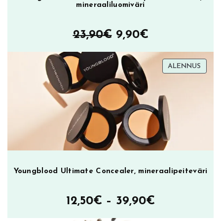
mineraaliluomiväri
Alkuperäinen
Nykyinen
23,90
€
9,90
€
hinta
hinta
TUOT
ALENNUS
oli:
on:
ALEN
23,90€.
9,90€.
Youngblood Ultimate Concealer, mineraalipeiteväri
Hintaluokka
12,50
€
–
39,90
€
12,50€