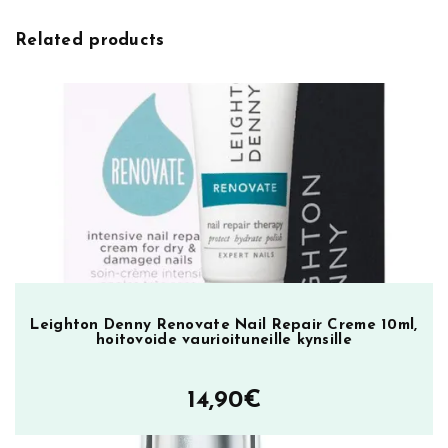
v
e
e
m
Related products
:
p
t
a
t
i
o
n
N
a
i
l
P
Leighton Denny Renovate Nail Repair Creme 10ml,
hoitovoide vaurioituneille kynsille
o
l
i
14,90
€
s
h