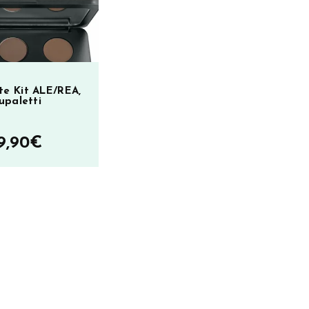
te Kit ALE/REA,
upaletti
Hintaluokka:
9,90
€
15,00€
–
19,90€