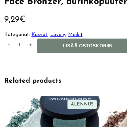
Face Bronzer, aurinkopuuter
9,29
€
Kategoriat:
Kasvot
, 
Lovely
, 
Meikit
L
−
+
LISÄÄ OSTOSKORIIN
o
v
e
l
Related products
y
T
o
f
TUOTE
ALENNUS
ALENNUKSES
f
e
e