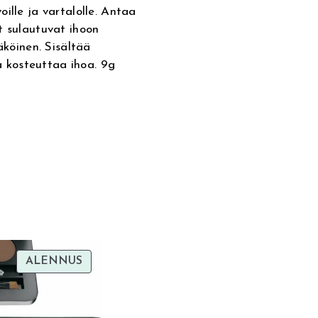
ille ja vartalolle. Antaa
t sulautuvat ihoon
äköinen. Sisältää
 kosteuttaa ihoa. 9g
TUOTE
ALENNUS
ALENNUKSESSA