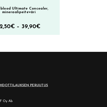
blood Ultimate Concealer,
mineraalipeiteväri
Hintaluokka:
12,50
€
–
39,90
€
12,50€
–
39,90€
EHDOT
TILAUKSEN PERUUTUS
CF Oy Ab