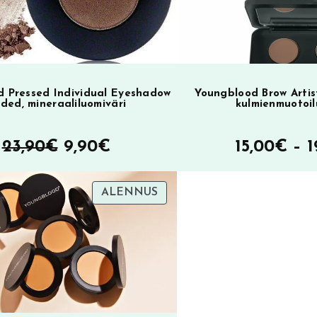
 Pressed Individual Eyeshadow
Youngblood Brow Artis
lded, mineraaliluomiväri
kulmienmuotoil
Alkuperäinen
Nykyinen
23,90
€
9,90
€
15,00
€
–
1
hinta
hinta
TUOTE
ALENNUS
oli:
on:
SA
ALENNUKSESSA
23,90€.
9,90€.