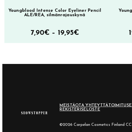
c
e
Youngblood Intense Color Eyeliner Pencil
Young
ALE/REA, silmänrajauskynä
B
r
Hintaluokka:
7,90
€
–
19,95
€
o
n
7,90€
z
–
e
19,95€
r
,
a
u
r
MEISTÄ
OTA YHTEYTTÄ
TOIMITUS
i
REKISTERISELOSTE
n
k
©2026 Carpelan Cosmetics Finland C
o