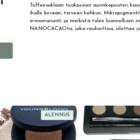
i
Toffeesuklaan tuoksuinen aurinkopuuteri kasvo
iholle keveän, terveen hehkun. Mikropigmenti
erinomaisesti ja meikistä tulee luonnollisen n
NANOCACAOta, joka rauhoittaa, silottaa ja
A
l
t
e
r
n
a
t
i
TUOTE
ALENNUS
SA
ALENNUKSESSA
v
e
: