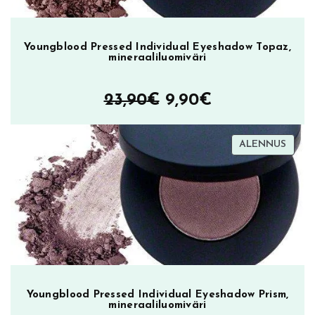
ä
r
Youngblood Pressed Individual Eyeshadow Topaz,
i
mineraaliluomiväri
m
ä
Alkuperäinen
Nykyinen
23,90
€
9,90
€
ä
r
hinta
hinta
ä
TUOT
ALENNUS
oli:
on:
ALEN
23,90€.
9,90€.
Youngblood Pressed Individual Eyeshadow Prism,
mineraaliluomiväri