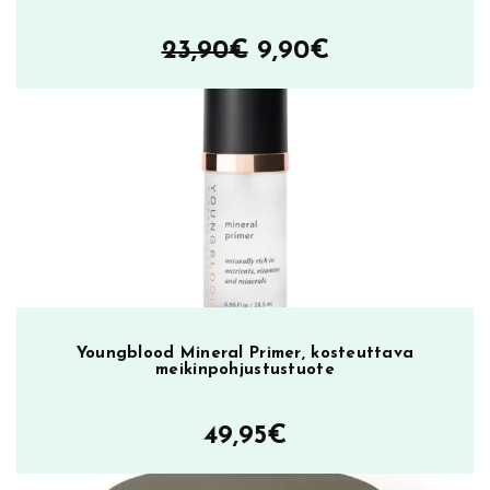
Alkuperäinen
Nykyinen
23,90
€
9,90
€
hinta
hinta
oli:
on:
23,90€.
9,90€.
Youngblood Mineral Primer, kosteuttava
meikinpohjustustuote
49,95
€