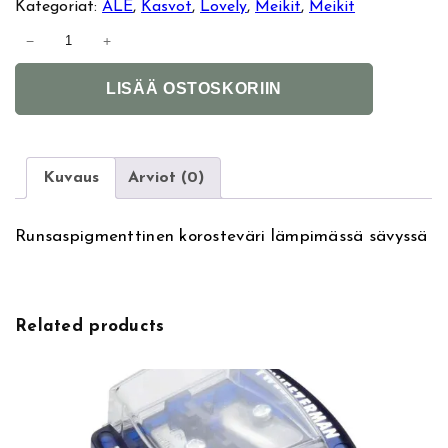
Kategoriat:
ALE
, 
Kasvot
, 
Lovely
, 
Meikit
, 
Meikit
L
−
+
o
A
v
LISÄÄ OSTOSKORIIN
l
e
t
l
e
y
r
H
Kuvaus
Arviot (0)
n
i
a
g
Runsaspigmenttinen korosteväri lämpimässä sävyssä
t
h
i
l
v
i
e
g
Related products
:
h
t
e
r
B