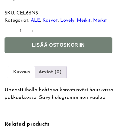
SKU:
CEL66N3
Kategoriat:
ALE
, 
Kasvot
, 
Lovely
, 
Meikit
, 
Meikit
L
−
+
o
A
v
LISÄÄ OSTOSKORIIN
l
e
t
l
e
y
r
H
Kuvaus
Arviot (0)
n
i
a
g
Upeasti iholla hohtava korostusväri hauskassa
t
h
pakkauksessa. Sävy hologramminen vaalea
i
l
v
i
e
g
:
h
Related products
t