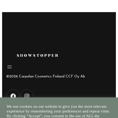
oli:
on:
42,85€.
15,00€.
©2026 Carpelan Cosmetics Finland CCF Oy Ab
F
I
We use cookies on our website to give you the most relevant
experience by remembering your preferences and repeat visits.
a
n
By clicking “Accept”, you consent to the use of ALL the