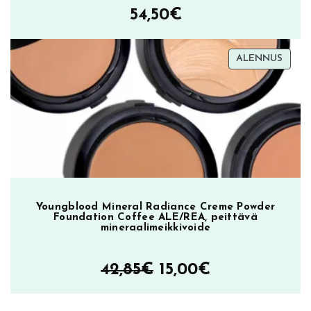
54,50
€
TUOT
ALENNUS
ALEN
Youngblood Mineral Radiance Creme Powder
Foundation Coffee ALE/REA, peittävä
mineraalimeikkivoide
Alkuperäinen
Nykyinen
42,85
€
15,00
€
hinta
hinta