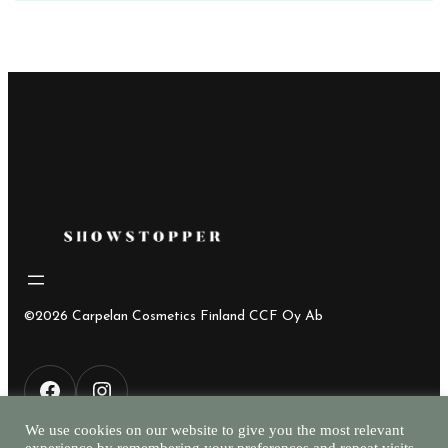
hinta
hinta
oli:
on:
42,85€.
15,00€.
©2026 Carpelan Cosmetics Finland CCF Oy Ab
F
I
We use cookies on our website to give you the most relevant