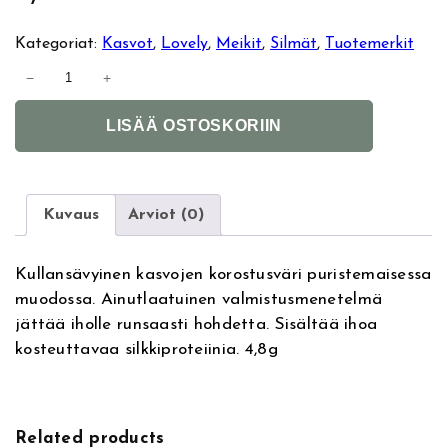
Kategoriat:
Kasvot
, 
Lovely
, 
Meikit
, 
Silmät
, 
Tuotemerkit
L
−
+
o
A
v
LISÄÄ OSTOSKORIIN
l
e
t
l
e
y
r
G
Kuvaus
Arviot (0)
n
o
a
l
Kullansävyinen kasvojen korostusväri puristemaisessa
t
d
muodossa. Ainutlaatuinen valmistusmenetelmä
i
H
jättää iholle runsaasti hohdetta. Sisältää ihoa
v
i
kosteuttavaa silkkiproteiinia. 4,8g
e
g
:
h
l
i
Related products