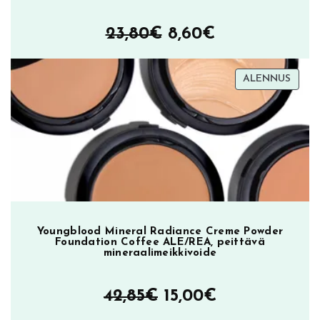
Alkuperäinen
Nykyinen
23,80
€
8,60
€
hinta
hinta
TUOT
ALENNUS
oli:
on:
ALEN
23,80€.
8,60€.
Youngblood Mineral Radiance Creme Powder
Foundation Coffee ALE/REA, peittävä
mineraalimeikkivoide
Alkuperäinen
Nykyinen
42,85
€
15,00
€