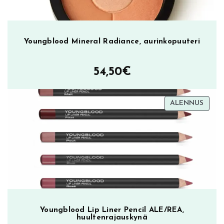
Youngblood Mineral Radiance, aurinkopuuteri
54,50
€
TUOT
ALENNUS
ALEN
Youngblood Lip Liner Pencil ALE/REA,
huultenrajauskynä