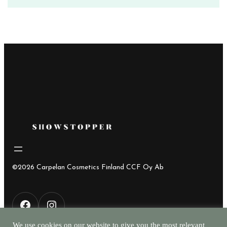
©2026 Carpelan Cosmetics Finland CCF Oy Ab
F
I
We use cookies on our website to give you the most relevant