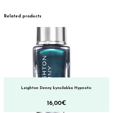
s
s
N
Related products
a
i
l
P
o
l
i
s
h
s
ä
v
Leighton Denny kynsilakka Hypnotic
y
3
16,00
€
,
k