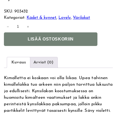
SKU:
903432
Kategoriat:
Kädet & kynnet
, 
Lovely
, 
Värilakat
L
−
+
o
A
v
LISÄÄ OSTOSKORIIN
l
e
t
l
e
y
r
I
Kuvaus
Arviot (0)
n
c
a
e
Kimalletta ei koskaan voi olla liikaa. Upea talvinen
t
P
kimallelakka tuo arkeen niin paljon tarvittua luksusta
i
r
ja edullisesti. Kynsilakan koostumuksessa on
v
i
huomioitu kimalteen vaatimukset ja lakka onkin
e
n
perinteistä kynsilakkaa paksumpaa, jolloin pikku
:
c
partikkelit levittyvät tasaisesti kynsille. Sävy violetti.
e