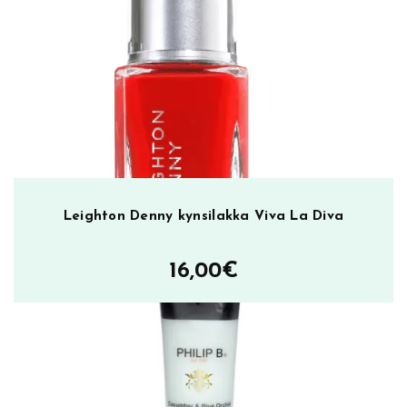
y
n
s
i
l
a
k
k
a
m
Leighton Denny kynsilakka Viva La Diva
ä
ä
16,00
€
r
ä