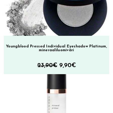
23,90€.
9,90€.
Youngblood Pressed Individual Eyeshadow Platinum,
mineraaliluomiväri
Alkuperäinen
Nykyinen
23,90
€
9,90
€
hinta
hinta
oli:
on:
23,90€.
9,90€.