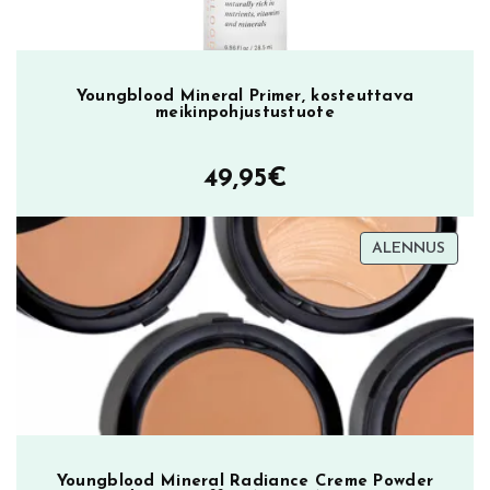
Youngblood Mineral Primer, kosteuttava
meikinpohjustustuote
49,95
€
TUOT
ALENNUS
ALEN
Youngblood Mineral Radiance Creme Powder