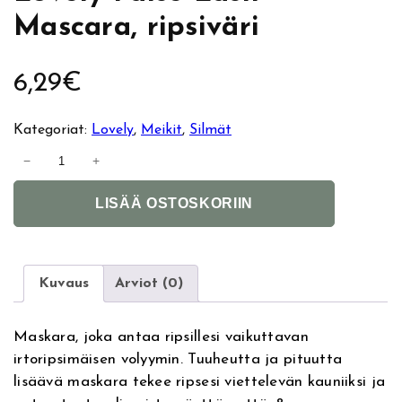
Mascara, ripsiväri
6,29
€
Kategoriat:
Lovely
, 
Meikit
, 
Silmät
L
−
+
o
A
v
LISÄÄ OSTOSKORIIN
l
e
t
l
e
y
r
F
Kuvaus
Arviot (0)
n
a
a
l
Maskara, joka antaa ripsillesi vaikuttavan
t
s
irtoripsimäisen volyymin. Tuuheutta ja pituutta
i
e
lisäävä maskara tekee ripsesi viettelevän kauniiksi ja
v
L