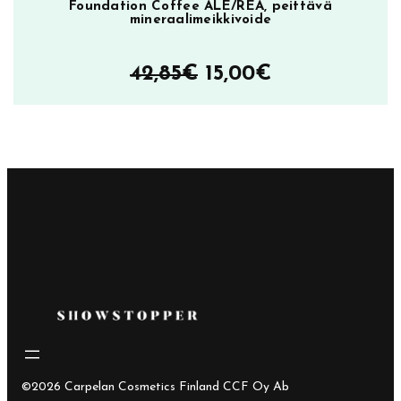
Foundation Coffee ALE/REA, peittävä
mineraalimeikkivoide
Alkuperäinen
Nykyinen
42,85
€
15,00
€
hinta
hinta
oli:
on:
42,85€.
15,00€.
©2026 Carpelan Cosmetics Finland CCF Oy Ab