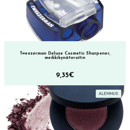
24,85€.
18,00€.
Tweezerman Deluxe Cosmetic Sharpener,
meikkikynäteroitin
9,35
€
TUOT
ALENNUS
ALEN