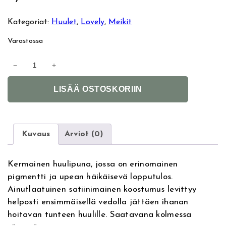
Kategoriat:
Huulet
, 
Lovely
, 
Meikit
Varastossa
L
−
+
O
A
V
LISÄÄ OSTOSKORIIN
l
E
t
L
e
Y
r
S
Kuvaus
Arviot (0)
n
u
a
g
Kermainen huulipuna, jossa on erinomainen
t
a
pigmentti ja upean häikäisevä lopputulos.
i
r
Ainutlaatuinen satiinimainen koostumus levittyy
v
O
helposti ensimmäisellä vedolla jättäen ihanan
e
n
hoitavan tunteen huulille. Saatavana kolmessa
:
T