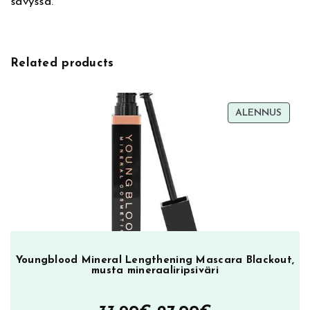
sävyssä.
o
p
L
i
Related products
p
s
t
TUOT
ALENNUS
i
ALEN
c
k
0
2
G
i
n
g
Youngblood Mineral Lengthening Mascara Blackout,
e
musta mineraaliripsiväri
r
b