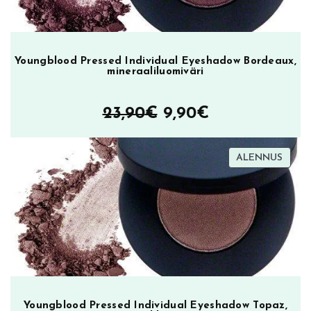
Youngblood Pressed Individual Eyeshadow Bordeaux,
mineraaliluomiväri
Alkuperäinen
Nykyinen
23,90
€
9,90
€
hinta
hinta
TUOT
ALENNUS
oli:
on:
ALEN
23,90€.
9,90€.
Youngblood Pressed Individual Eyeshadow Topaz,