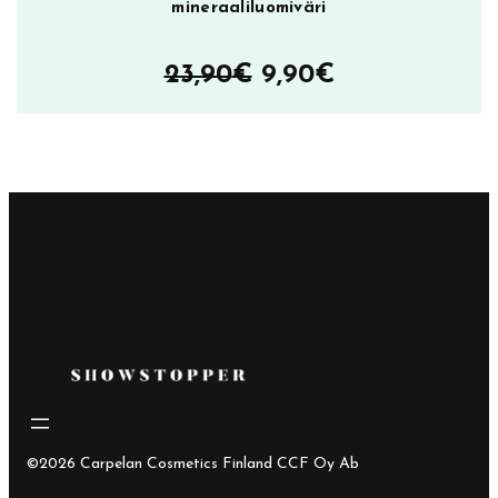
mineraaliluomiväri
Alkuperäinen
Nykyinen
23,90
€
9,90
€
hinta
hinta
oli:
on:
23,90€.
9,90€.
©2026 Carpelan Cosmetics Finland CCF Oy Ab