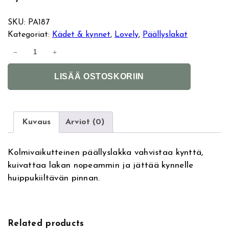
SKU:
PA187
Kategoriat:
Kädet & kynnet
, 
Lovely
, 
Päällyslakat
L
−
+
o
A
v
LISÄÄ OSTOSKORIIN
l
e
t
l
e
y
r
T
Kuvaus
Arviot (0)
n
o
a
p
Kolmivaikutteinen päällyslakka vahvistaa kynttä,
t
C
kuivattaa lakan nopeammin ja jättää kynnelle
i
o
huippukiiltävän pinnan.
v
a
e
t
:
3
i
Related products