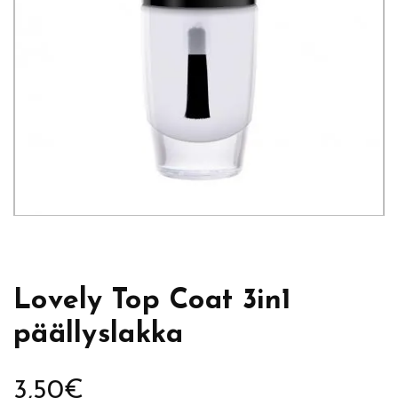
Lovely Top Coat 3in1
päällyslakka
3,50
€