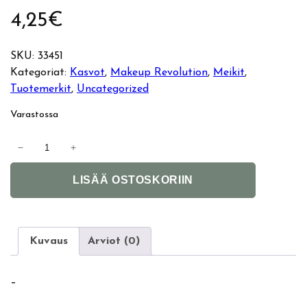
4,25
€
SKU:
33451
Kategoriat:
Kasvot
, 
Makeup Revolution
, 
Meikit
, 
Tuotemerkit
, 
Uncategorized
Varastossa
M
−
+
a
A
k
LISÄÄ OSTOSKORIIN
l
e
t
u
e
p
r
R
Kuvaus
Arviot (0)
n
e
a
v
–
t
o
i
l