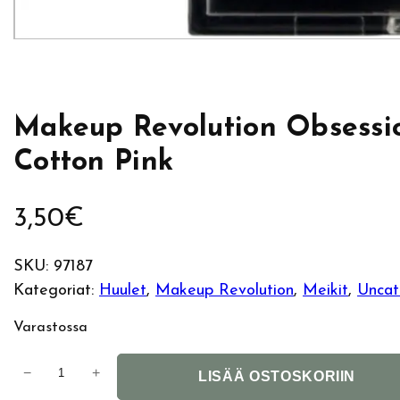
Makeup Revolution Obsessi
Cotton Pink
3,50
€
SKU:
97187
Kategoriat:
Huulet
, 
Makeup Revolution
, 
Meikit
, 
Uncat
Varastossa
M
−
+
LISÄÄ OSTOSKORIIN
a