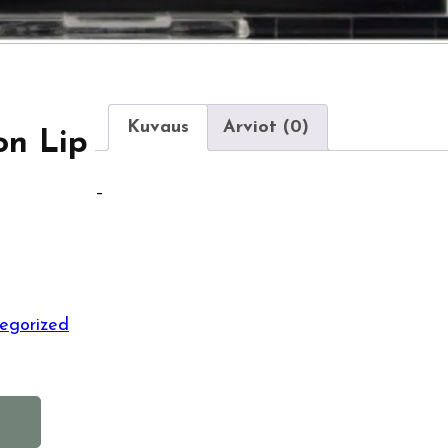
Kuvaus
Arviot (0)
on Lip
–
egorized
A
l