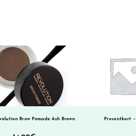
t
e
r
n
a
t
i
v
e
:
olution Brow Pomade Ash Brown
Presentkort 