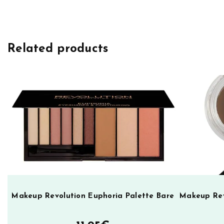
k
e
u
Related products
p
R
e
v
o
l
u
t
i
o
n
O
Makeup Revolution Euphoria Palette Bare
Makeup Rev
b
s