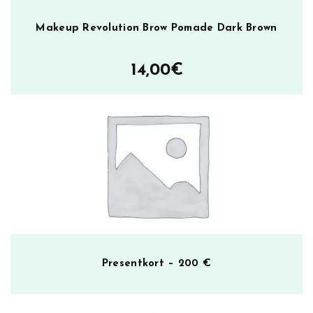
r
u
Makeup Revolution Brow Pomade Dark Brown
s
h
14,00
€
e
s
m
ä
ä
r
ä
Presentkort – 200 €