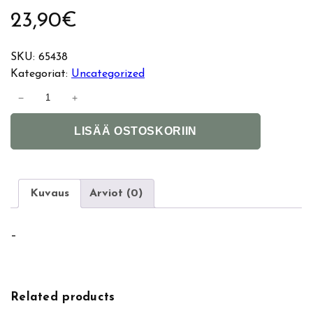
23,90
€
SKU:
65438
Kategoriat:
Uncategorized
M
−
+
a
A
k
LISÄÄ OSTOSKORIIN
l
e
t
u
e
p
r
R
Kuvaus
Arviot (0)
n
e
a
v
–
t
o
i
l
v
u
e
t
Related products
:
i