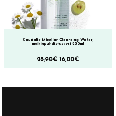
Caudalie Micellar Cleansing Water,
meikinpuhdistusvesi 200ml
Alkuperäinen
Nykyinen
25,90
€
16,00
€
hinta
hinta
oli:
on:
25,90€.
16,00€.