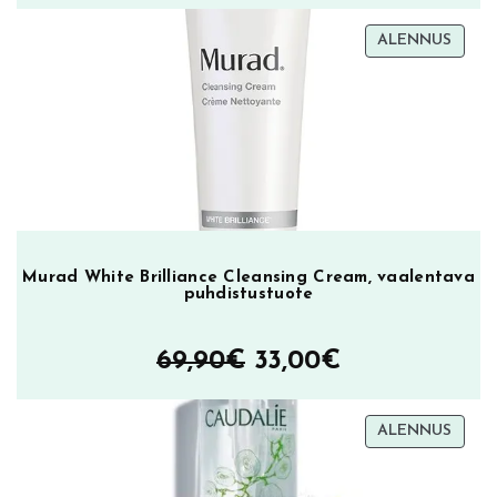
i
t
TUOT
ALENNUS
o
ALEN
m
ä
ä
r
ä
Murad White Brilliance Cleansing Cream, vaalentava
puhdistustuote
Alkuperäinen
Nykyinen
69,90
€
33,00
€
hinta
hinta
TUOT
ALENNUS
oli:
on:
ALEN
69,90€.
33,00€.