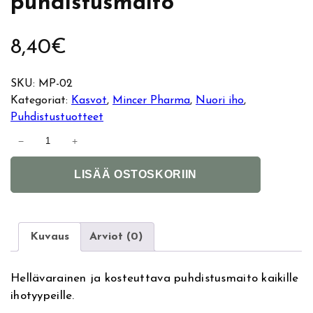
puhdistusmaito
8,40
€
SKU:
MP-02
Kategoriat:
Kasvot
, 
Mincer Pharma
, 
Nuori iho
, 
Puhdistustuotteet
M
−
+
i
A
n
LISÄÄ OSTOSKORIIN
l
c
t
e
e
r
r
P
Kuvaus
Arviot (0)
n
h
a
a
Hellävarainen ja kosteuttava puhdistusmaito kaikille
t
r
ihotyypeille.
i
m