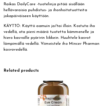
v
a
Raikas DailyCare -tuotelinja pitää sisällään
e
D
hellävaraisia puhdistus- ja ihonhoitotuotteita
:
a
jokapäiväiseen käyttöön.
i
l
KÄYTTÖ: Käyttö aamuin ja/tai illoin. Kostuta iho
y
vedellä, ota pieni määrä tuotetta kämmenelle ja
C
hiero kasvoille pyörivin liikkein. Huuhtele kasvot
a
lämpimällä vedellä. Viimeistele iho Mincer Pharman
r
kasvovedellä.
e
N
o
u
Related products
r
i
s
h
i
n