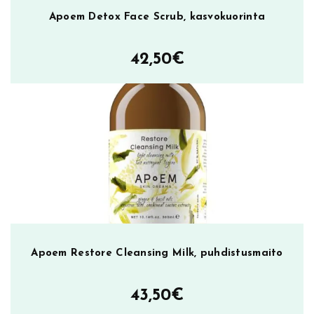
k
Apoem Detox Face Scrub, kasvokuorinta
2
5
42,50
€
0
m
l
,
p
u
h
d
i
s
t
u
Apoem Restore Cleansing Milk, puhdistusmaito
s
m
43,50
€
a