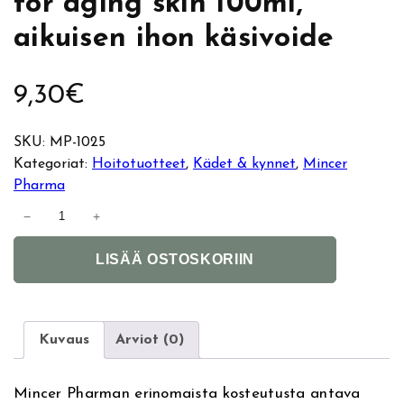
for aging skin 100ml,
aikuisen ihon käsivoide
9,30
€
SKU:
MP-1025
Kategoriat:
Hoitotuotteet
, 
Kädet & kynnet
, 
Mincer
Pharma
M
−
+
i
A
n
LISÄÄ OSTOSKORIIN
l
c
t
e
e
r
r
P
Kuvaus
Arviot (0)
n
h
a
a
Mincer Pharman erinomaista kosteutusta antava
t
r