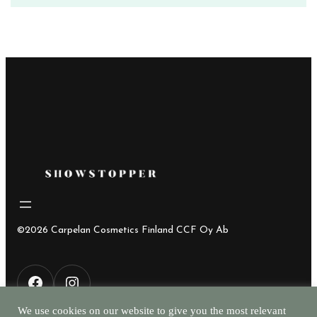
i
hinta
hinta
v
oli:
on:
o
i
25,90€.
19,00€.
d
e
m
ä
ä
r
ä
©2026 Carpelan Cosmetics Finland CCF Oy Ab
F
I
We use cookies on our website to give you the most relevant