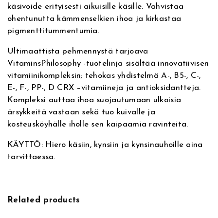
käsivoide erityisesti aikuisille käsille. Vahvistaa
i
m
ohentunutta kämmenselkien ihoa ja kirkastaa
v
a
pigmenttitummentumia.
e
V
:
i
Ultimaattista pehmennystä tarjoava
t
VitaminsPhilosophy -tuotelinja sisältää innovatiivisen
a
vitamiinikompleksin; tehokas yhdistelmä A-, B5-, C-,
m
E-, F-, PP-, D CRX –vitamiineja ja antioksidantteja.
i
Kompleksi auttaa ihoa suojautumaan ulkoisia
n
ärsykkeitä vastaan sekä tuo kuivalle ja
s
kosteusköyhälle iholle sen kaipaamia ravinteita.
P
h
KÄYTTÖ: Hiero käsiin, kynsiin ja kynsinauhoille aina
i
tarvittaessa.
l
o
s
o
Related products
p