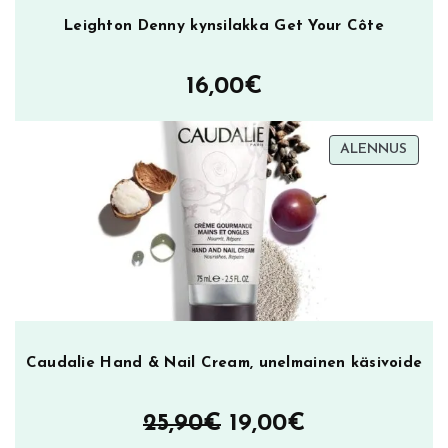
m
Leighton Denny kynsilakka Get Your Côte
l
,
16,00
€
a
i
k
TUOT
ALENNUS
u
ALEN
i
s
e
n
i
h
o
n
Caudalie Hand & Nail Cream, unelmainen käsivoide
k
ä
Alkuperäinen
Nykyinen
25,90
€
19,00
€
s