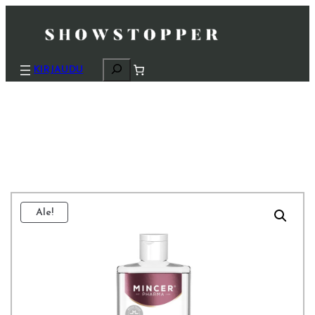
H
KIRJAUDU
a
k
u
Ale!