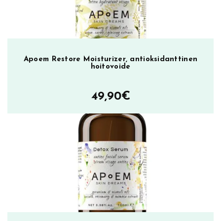
ä
Apoem Restore Moisturizer, antioksidanttinen
hoitovoide
49,90
€