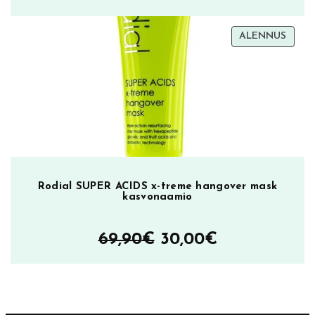
hinta
hinta
TUOT
ALENNUS
oli:
on:
ALEN
59,80€.
28,00€.
Rodial SUPER ACIDS x-treme hangover mask
kasvonaamio
Alkuperäinen
Nykyinen
69,90
€
30,00
€
hinta
hinta
oli:
on:
69,90€.
30,00€.