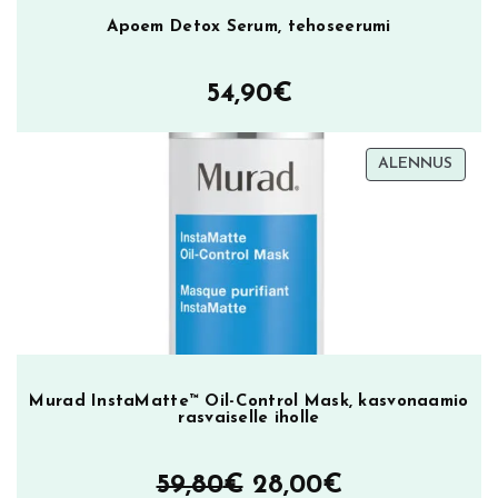
Apoem Detox Serum, tehoseerumi
54,90
€
TUOT
ALENNUS
ALEN
Murad InstaMatte™ Oil-Control Mask, kasvonaamio
rasvaiselle iholle
Alkuperäinen
Nykyinen
59,80
€
28,00
€