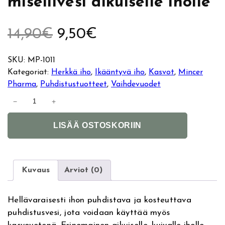
misellivesi aikuiselle iholle
A
N
14,90
€
9,50
€
l
y
SKU:
MP-1011
Kategoriat:
Herkkä iho
, 
Ikääntyvä iho
, 
Kasvot
, 
Mincer
k
k
Pharma
, 
Puhdistustuotteet
, 
Vaihdevuodet
M
u
y
−
+
i
A
n
p
i
LISÄÄ OSTOSKORIIN
l
c
t
e
n
e
e
r
r
e
r
P
Kuvaus
Arviot (0)
n
h
ä
n
a
a
Hellävaraisesti ihon puhdistava ja kosteuttava
t
r
i
h
puhdistusvesi, jota voidaan käyttää myös
i
m