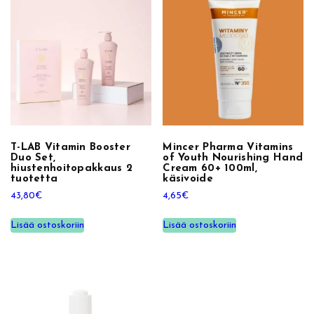
T
i
0
o
n
:
€
i
1
.
n
g
4
M
i
,
c
T-LAB Vitamin Booster
Mincer Pharma Vitamins
Duo Set,
of Youth Nourishing Hand
e
hiustenhoitopakkaus 2
Cream 60+ 100ml,
9
l
tuotetta
käsivoide
l
43,80
€
4,65
€
0
a
Lisää ostoskoriin
Lisää ostoskoriin
r
€
W
a
.
t
e
r