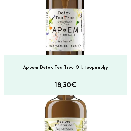
i
k
u
i
s
e
l
l
e
i
Apoem Detox Tea Tree Oil, teepuuöljy
h
o
18,30
€
l
l
e
m
ä
ä
r