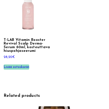
2
5
0
m
l
,
T-LAB Vitamin Booster
m
Revival Scalp Derma-
i
Serum 60ml, kosteuttava
hiuspohjaseerumi
s
28,20
€
e
l
Lisää ostoskoriin
l
i
v
e
s
Related products
i
a