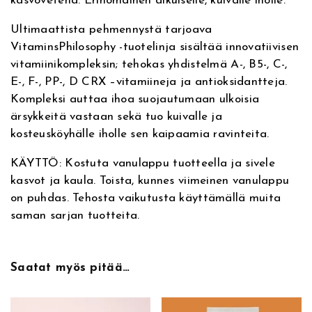
kasvovetenä. Erinomainen aikuiselle, kuivalle iholle.
v
a
n
i
e
V
Ultimaattista pehmennystä tarjoava
:
i
e
n
VitaminsPhilosophy -tuotelinja sisältää innovatiivisen
t
vitamiinikompleksin; tehokas yhdistelmä A-, B5-, C-,
a
n
t
E-, F-, PP-, D CRX –vitamiineja ja antioksidantteja.
m
Kompleksi auttaa ihoa suojautumaan ulkoisia
i
h
a
ärsykkeitä vastaan sekä tuo kuivalle ja
n
kosteusköyhälle iholle sen kaipaamia ravinteita.
i
o
s
P
KÄYTTÖ: Kostuta vanulappu tuotteella ja sivele
n
n
h
kasvot ja kaula. Toista, kunnes viimeinen vanulappu
i
on puhdas. Tehosta vaikutusta käyttämällä muita
t
:
l
saman sarjan tuotteita.
o
a
9
s
o
o
,
Saatat myös pitää…
p
h
l
5
y