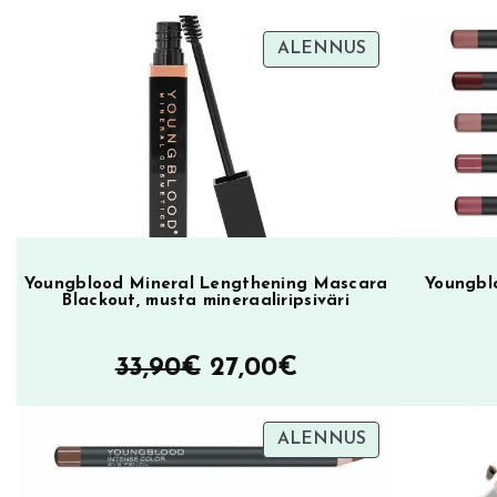
TUOTE
ALENNUS
ALENNUKSES
Youngblood Mineral Lengthening Mascara
Youngblo
Blackout, musta mineraaliripsiväri
Alkuperäinen
Nykyinen
33,90
€
27,00
€
hinta
hinta
TUOTE
ALENNUS
oli:
on:
ALENNUKSES
33,90€.
27,00€.