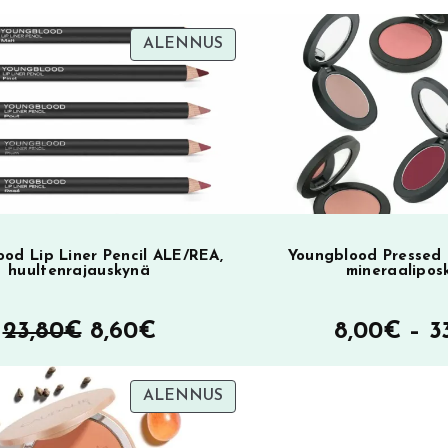
TUOTE
ALENNUS
SA
ALENNUKSESSA
od Lip Liner Pencil ALE/REA,
Youngblood Pressed 
huultenrajauskynä
mineraalipos
Alkuperäinen
Nykyinen
23,80
€
8,60
€
8,00
€
–
3
hinta
hinta
TUOTE
ALENNUS
oli:
on:
SA
ALENNUKSESSA
23,80€.
8,60€.