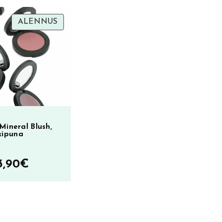
TUOTE
ALENNUS
ALENNUKSESSA
Mineral Blush,
kipuna
Hintaluokka:
3,90
€
8,00€
–
33,90€