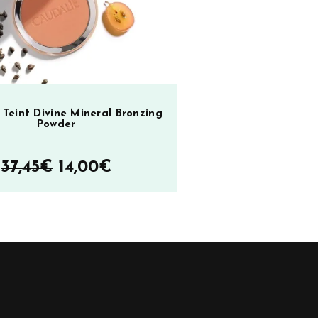
 Teint Divine Mineral Bronzing
Powder
Alkuperäinen
Nykyinen
37,45
€
14,00
€
hinta
hinta
oli:
on:
37,45€.
14,00€.