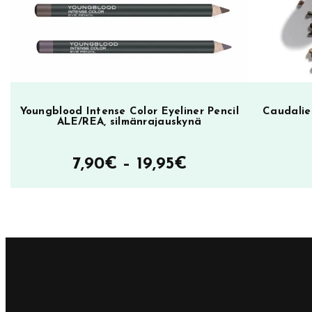
Youngblood Intense Color Eyeliner Pencil
Caudalie
ALE/REA, silmänrajauskynä
Hintaluokka:
7,90
€
–
19,95
€
7,90€
–
19,95€